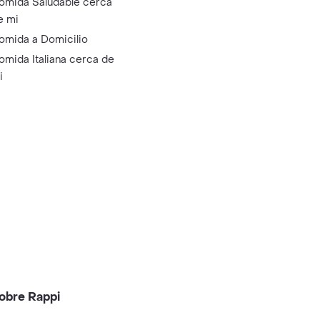
omida Saludable cerca
e mi
omida a Domicilio
omida Italiana cerca de
i
obre Rappi