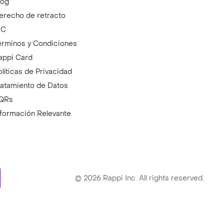
log
erecho de retracto
IC
érminos y Condiciones
appi Card
olíticas de Privacidad
ratamiento de Datos
QRs
nformación Relevante
ry
©
2026
Rappi Inc. All rights reserved.