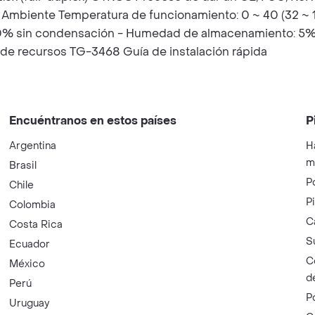
) Ambiente Temperatura de funcionamiento: 0 ~ 40 (32 ~
 90% sin condensación - Humedad de almacenamiento: 
e recursos TG-3468 Guía de instalación rápida
Encuéntranos en estos países
P
Argentina
H
m
Brasil
P
Chile
P
Colombia
C
Costa Rica
S
Ecuador
C
México
d
Perú
P
Uruguay