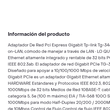
Información del producto
Adaptador De Red Pci Express Gigabit Tp-link Tg-34
on-LAN, cómodo de manejar a través de LAN • LO 
Ethernet altamente integrado y rentable de 32 bits 
IEEE 802.3ab. El adaptador de red Gigabit PCIe TG-3
Diseñado para apoyar a 10/100/1000 Mbps de veloci
Gigabit PCIe es un adaptador Gigabit Ethernet alta
HARDWARE Estándares y Protocolos IEEE 802.3, 802.3u
1000Mbps de 32 bits Medios de Red 10BASE-T: cable
categoría 5, 5e (100 m máximo) EIA / TIA-568 100O 
1000Mbps para modo Half-Duplex 20/200 / 2000Mbps
de 10Mbps Control de Flujo Control de flujo IEEE 80