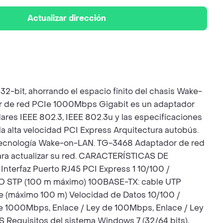
Actualizar dirección
-bit, ahorrando el espacio finito del chasis Wake-
 de red PCIe 1000Mbps Gigabit es un adaptador
ares IEEE 802.3, IEEE 802.3u y las especificaciones
a alta velocidad PCI Express Arquitectura autobús.
 tecnología Wake-on-LAN. TG-3468 Adaptador de red
para actualizar su red. CARACTERÍSTICAS DE
Interfaz Puerto RJ45 PCI Express 1 10/100 /
00O STP (100 m máximo) 100BASE-TX: cable UTP
e (máximo 100 m) Velocidad de Datos 10/100 /
 1000Mbps, Enlace / Ley de 100Mbps, Enlace / Ley
S Requisitos del sistema Windows 7 (32/64 bits),