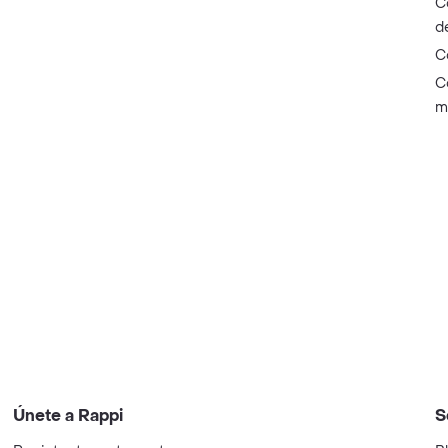
C
d
C
C
m
Únete a Rappi
S