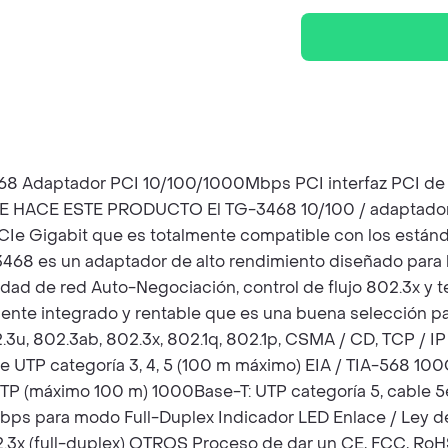
68 Adaptador PCI 10/100/1000Mbps PCI interfaz PCI de 32
QUE HACE ESTE PRODUCTO El TG-3468 10/100 / adaptador
PCIe Gigabit que es totalmente compatible con los estánd
468 es un adaptador de alto rendimiento diseñado para l
dad de red Auto-Negociación, control de flujo 802.3x y
mente integrado y rentable que es una buena selección 
, 802.3ab, 802.3x, 802.1q, 802.1p, CSMA / CD, TCP / IP 
 UTP categoría 3, 4, 5 (100 m máximo) EIA / TIA-568 1
STP (máximo 100 m) 1000Base-T: UTP categoría 5, cable 5
 para modo Full-Duplex Indicador LED Enlace / Ley de
2.3x (full-duplex) OTROS Proceso de dar un CE, FCC, RoH