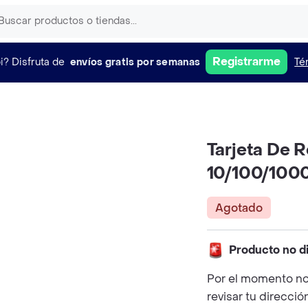
Registrarme
i?
Disfruta de
envíos gratis por semanas
Té
Tarjeta De R
10/100/100
Agotado
Producto no d
Por el momento no
revisar tu direcció