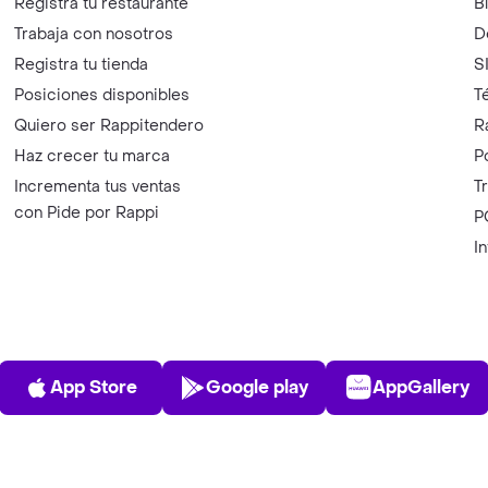
Registra tu restaurante
B
Trabaja con nosotros
D
Registra tu tienda
S
Posiciones disponibles
T
Quiero ser Rappitendero
R
Haz crecer tu marca
P
Incrementa tus ventas
T
con Pide por Rappi
P
I
App Store
Play Store
AppGalle
App Store
Google play
AppGallery