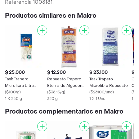
Referencia 1003181.
Productos similares en Makro
$ 25.000
$ 12.200
$ 23.100
$ 1
Task Trapero
Repuesto Trapero
Task Trapero
Cle
Microfibra Ultra
Eterna de Algodón
Microfibra Repuesto
Cop
Absorbente Repuesto
(
$100/g
)
320 g Alta Absorción
(
$38.13/g
)
(
$23100/und
)
(
$1
1 X 250 g
320 g
1 X 1 Und
1 x 
Productos complementarios en Makro