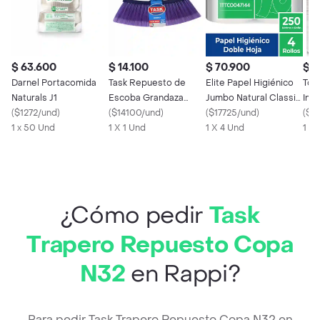
$ 63.600
$ 14.100
$ 70.900
$ 2
Darnel Portacomida
Task Repuesto de
Elite Papel Higiénico
Toa
Naturals J1
Escoba Grandaza
Jumbo Natural Classic
Inte
(
$1272/und
)
Fibra Media Color
(
$14100/und
)
Doble Hoja
(
$17725/und
)
(
$45
1 x 50 Und
Morado
1 X 1 Und
1 X 4 Und
1 X
¿Cómo pedir
Task
Trapero Repuesto Copa
N32
en Rappi?
Para pedir Task Trapero Repuesto Copa N32 en