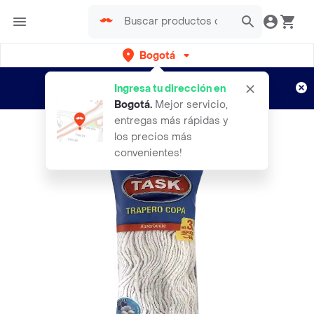
Bogotá
Regístrate
¿Nuevo en Rappi?
y disfruta de
Ingresa tu dirección en
envíos gratis por semanas
Aplican TyC
Bogotá
.
Mejor servicio,
entregas más rápidas y
los precios más
convenientes!