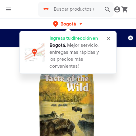
Bogotá
Regístrate
¿Nuevo en Rappi?
y disfruta de
Ingresa tu dirección en
envíos gratis por semanas
Aplican TyC
Bogotá
.
Mejor servicio,
entregas más rápidas y
los precios más
convenientes!