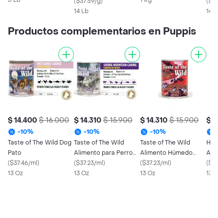
5 Lb
1 Kg
High Prairie
(
$37.59/g
)
Sie
(
$37
14 Lb
Adu
14 L
Productos complementarios en Puppis
$ 14.400
$ 16.000
$ 14.310
$ 15.900
$ 14.310
$ 15.900
$ 1
-
10
%
-
10
%
-
10
%
Taste of The Wild Dog
Taste of The Wild
Taste of The Wild
Hill
Pato
Alimento para Perro
Alimento Húmedo
Adu
(
$37.46/ml
)
Sabor Cordero
(
$37.23/ml
)
Southwest Canyon
(
$37.23/ml
)
Húm
(
$46
13 Oz
13 Oz
Jabali Lata
13 Oz
Adu
13 