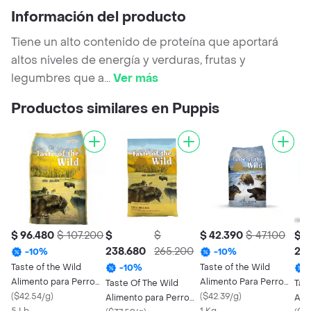
Información del producto
Tiene un alto contenido de proteína que aportará
altos niveles de energía y verduras, frutas y
legumbres que a
...
Ver más
Productos similares en Puppis
$ 96.480
$ 107.200
$
$
$ 42.390
$ 47.100
$
238.680
265.200
23
-
10
%
-
10
%
Taste of the Wild
Taste of the Wild
-
10
%
Alimento para Perro
Alimento Para Perro
Taste Of The Wild
Tas
Adulto High Prairie
(
$42.54/g
)
Adulto Pacific Stream
(
$42.39/g
)
Alimento para Perro
Ali