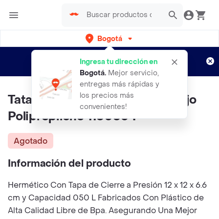
Bogotá
Regístrate
¿Nuevo en Rappi?
y disfruta de
Ingresa tu dirección en
envíos gratis por semanas
Aplican TyC
Bogotá
.
Mejor servicio,
entregas más rápidas y
los precios más
Tatay Contenedor Redondo Rojo
convenientes!
Polipropileno 1160604
Agotado
Información del producto
Hermético Con Tapa de Cierre a Presión 12 x 12 x 6.6
cm y Capacidad 050 L Fabricados Con Plástico de
Alta Calidad Libre de Bpa. Asegurando Una Mejor