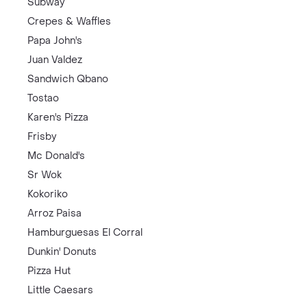
Subway
Crepes & Waffles
Papa John's
Juan Valdez
Sandwich Qbano
Tostao
Karen's Pizza
Frisby
Mc Donald's
Sr Wok
Kokoriko
Arroz Paisa
Hamburguesas El Corral
Dunkin' Donuts
Pizza Hut
Little Caesars