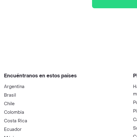
Encuéntranos en estos países
P
Argentina
H
m
Brasil
P
Chile
P
Colombia
C
Costa Rica
S
Ecuador
C