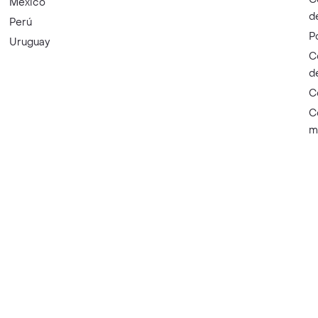
México
d
Perú
P
Uruguay
C
d
C
C
m