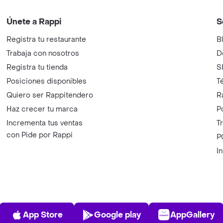
Únete a Rappi
S
Registra tu restaurante
B
Trabaja con nosotros
D
Registra tu tienda
S
Posiciones disponibles
T
Quiero ser Rappitendero
R
Haz crecer tu marca
P
Incrementa tus ventas
T
con Pide por Rappi
P
I
App Store
Play Store
AppGalle
App Store
Google play
AppGallery