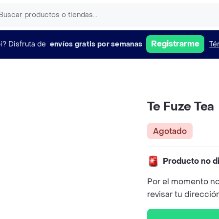
Registrarme
i?
Disfruta de
envíos gratis por semanas
Té
Te Fuze Tea
Agotado
Producto no d
Por el momento no
revisar tu direcció