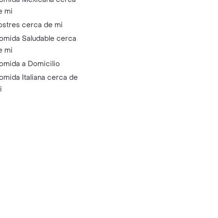
e mi
ostres cerca de mi
omida Saludable cerca
e mi
omida a Domicilio
omida Italiana cerca de
i