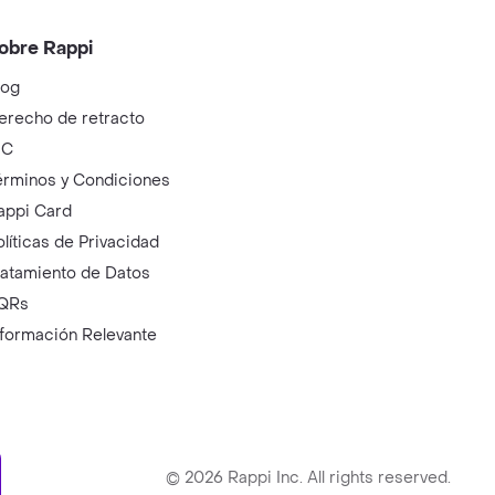
obre Rappi
log
erecho de retracto
IC
érminos y Condiciones
appi Card
olíticas de Privacidad
ratamiento de Datos
QRs
nformación Relevante
ry
©
2026
Rappi Inc. All rights reserved.