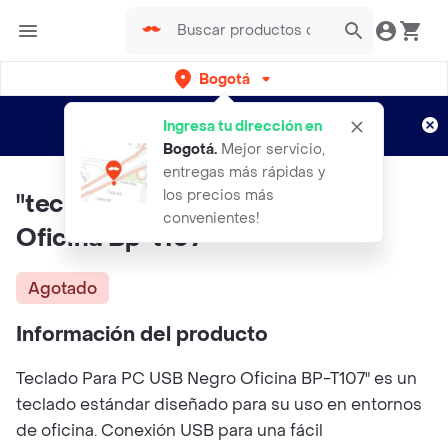
Bogotá
Regístrate
¿Nuevo en Rappi?
y disfruta de
Ingresa tu dirección en
envíos gratis por semanas
Aplican TyC
Bogotá
.
Mejor servicio,
entregas más rápidas y
los precios más
"teclado Para Pc Usb Negro
convenientes!
Oficina Bp-t107"
Agotado
Información del producto
Teclado Para PC USB Negro Oficina BP-T107" es un
teclado estándar diseñado para su uso en entornos
de oficina. Conexión USB para una fácil