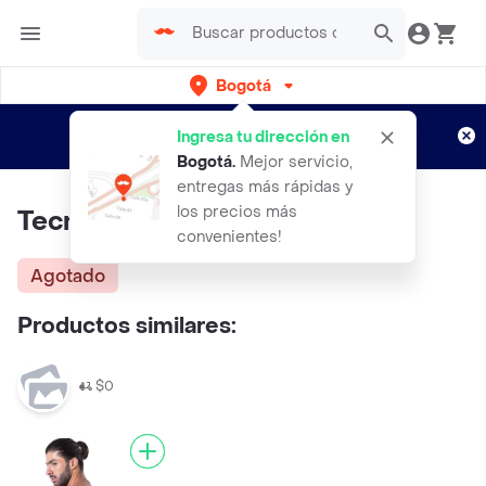
Bogotá
Regístrate
¿Nuevo en Rappi?
y disfruta de
Ingresa tu dirección en
envíos gratis por semanas
Aplican TyC
Bogotá
.
Mejor servicio,
entregas más rápidas y
los precios más
Tecnomed Bolsa Frio
convenientes!
Agotado
Productos similares:
$0