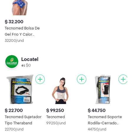
$ 32.200
Tecnomed Bolsa De
Gel Frio Y Calor
Pequeña
32200/und
Locatel
$0
$ 22.700
$ 99.250
$ 44.750
$
Tecnomed Sujetador
Tecnomed
Tecnomed Soporte
T
Tipo Theraband
99250/und
Rodilla-Cerrado
E
22700/und
Universal.Tecnomed
44750/und
T
8