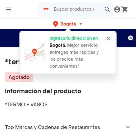
Bogotá
Regístrate
¿Nuevo en Rappi?
y disfruta de
Ingresa tu dirección en
envíos gratis por semanas
Aplican TyC
Bogotá
.
Mejor servicio,
entregas más rápidas y
los precios más
*termo + Vasos
convenientes!
Agotado
Información del producto
*TERMO + VASOS
Top Marcas y Cadenas de Restaurantes