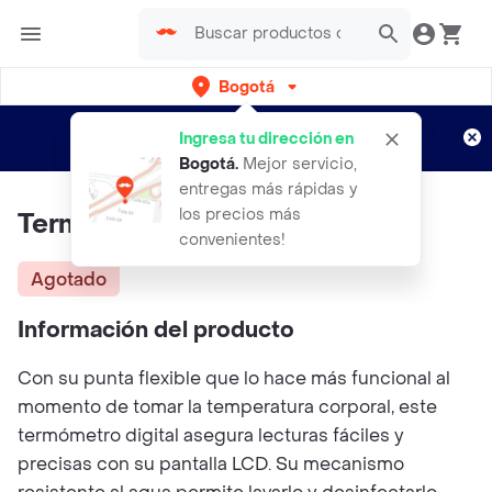
Bogotá
Regístrate
¿Nuevo en Rappi?
y disfruta de
Ingresa tu dirección en
envíos gratis por semanas
Aplican TyC
Bogotá
.
Mejor servicio,
entregas más rápidas y
los precios más
Termometro Digital Flex Ii Gmd
convenientes!
Agotado
Información del producto
Con su punta flexible que lo hace más funcional al
momento de tomar la temperatura corporal, este
termómetro digital asegura lecturas fáciles y
precisas con su pantalla LCD. Su mecanismo