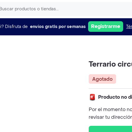
Registrarme
i?
Disfruta de
envíos gratis por semanas
Té
Terrario circ
Agotado
Producto no d
Por el momento no
revisar tu direcció