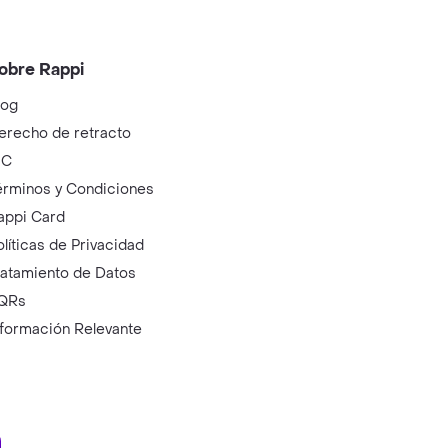
obre Rappi
log
erecho de retracto
IC
érminos y Condiciones
appi Card
olíticas de Privacidad
ratamiento de Datos
QRs
nformación Relevante
ry