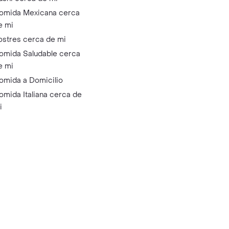
omida Mexicana cerca
e mi
ostres cerca de mi
omida Saludable cerca
e mi
omida a Domicilio
omida Italiana cerca de
i