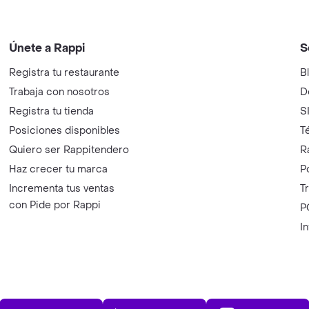
Únete a Rappi
S
Registra tu restaurante
B
Trabaja con nosotros
D
Registra tu tienda
S
Posiciones disponibles
T
Quiero ser Rappitendero
R
Haz crecer tu marca
P
Incrementa tus ventas
T
con Pide por Rappi
P
I
App Store
Play Store
AppGalle