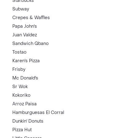
Starbucks
Subway
Crepes & Waffles
Papa John's
Juan Valdez
Sandwich Qbano
Tostao
Karen's Pizza
Frisby
Mc Donald's
Sr Wok
Kokoriko
Arroz Paisa
Hamburguesas El Corral
Dunkin' Donuts
Pizza Hut