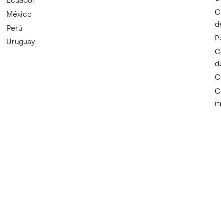
Ecuador
C
México
d
Perú
P
Uruguay
C
d
C
C
m