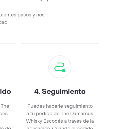
uientes pasos y nos
edad
dido
4
.
Seguimiento
 The
Puedes hacerle seguimiento
cés
a tu pedido de The Damarcus
u
Whisky Escocés a través de la
do de
aplicación. Cuando el pedido