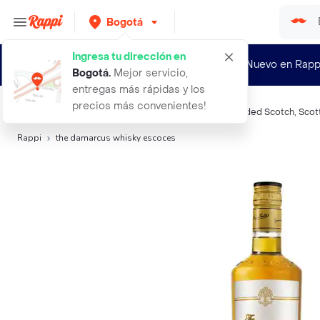
Bogotá
Ingresa tu dirección en
¿Nuevo en Rapp
Bogotá
.
Mejor servicio,
entregas más rápidas y los
precios más convenientes!
Búsquedas relacionadas:
Whiskys
,
The Glenlivet
,
Blended Scotch
,
Scot
Rappi
the damarcus whisky escoces