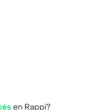
cés
en Rappi?