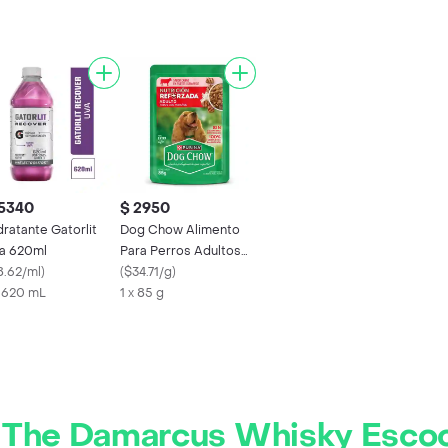
 5340
$ 2950
dratante Gatorlit
Dog Chow Alimento
a 620ml
Para Perros Adultos
8.62/ml
)
Carne
(
$34.71/g
)
x 620 mL
1 x 85 g
r
The Damarcus Whisky Esco