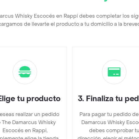
arcus Whisky Escocés en Rappi debes completar los sig
argamos de llevarte el producto a tu domicilio a la brev
Elige tu producto
3
.
Finaliza tu pe
deseas realizar un pedido
Para pagar tu pedido de
 The Damarcus Whisky
Damarcus Whisky Esco
Escocés en Rappi,
debes comprobar t
plemente elige la tienda
dirección, elegir el méto