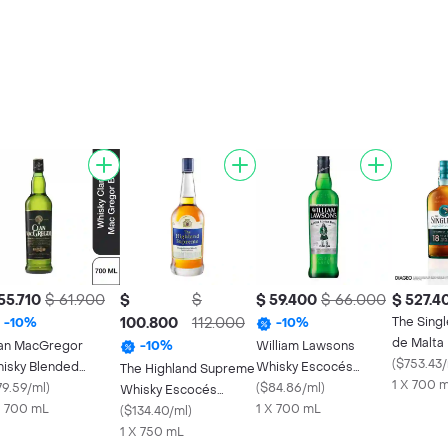
55.710
$ 61.900
$
$
$ 59.400
$ 66.000
$ 527.4
100.800
112.000
The Sing
-
10
%
-
10
%
de Malta
an MacGregor
William Lawsons
-
10
%
Años
(
$753.43/
isky Blended
Whisky Escocés
The Highland Supreme
1 X 700 
otch
79.59/ml
)
Blended
(
$84.86/ml
)
Whisky Escocés
X 700 mL
1 X 700 mL
Mezclado
(
$134.40/ml
)
1 X 750 mL