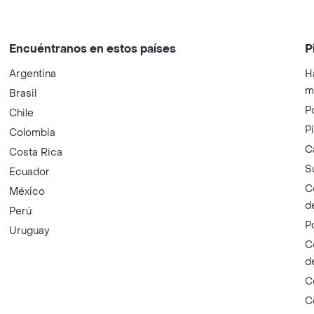
Encuéntranos en estos países
P
Argentina
H
m
Brasil
P
Chile
P
Colombia
C
Costa Rica
S
Ecuador
C
México
d
Perú
P
Uruguay
C
d
C
C