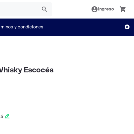
Ingreso
rminos y condiciones
Whisky Escocés
tá