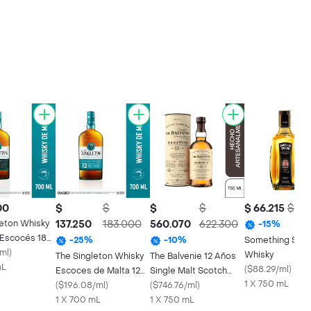
00
$
$
$
$
$ 66.215
$ 77
leton Whisky
137.250
183.000
560.070
622.300
-
15
%
 Escocés 18
Something Spec
-
25
%
-
10
%
ml
)
Whisky
The Singleton Whisky
The Balvenie 12 Años
mL
(
$88.29/ml
)
Escoces de Malta 12
Single Malt Scotch
1 X 750 mL
Años
(
$196.08/ml
)
Whisky 750 Ml
(
$746.76/ml
)
1 X 700 mL
1 X 750 mL