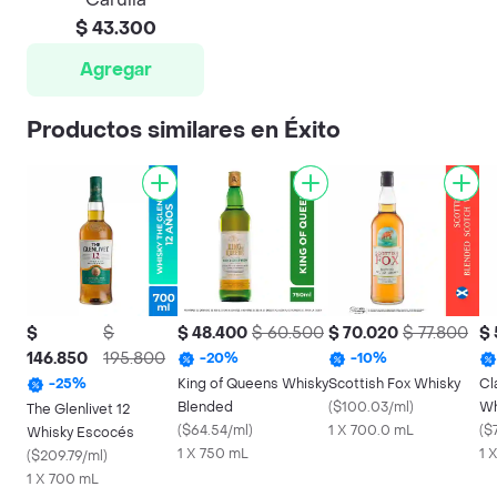
$ 43.300
Agregar
Productos similares en Éxito
$
$
$ 48.400
$ 60.500
$ 70.020
$ 77.800
$ 
146.850
195.800
-
20
%
-
10
%
King of Queens Whisky
Scottish Fox Whisky
Cl
-
25
%
Blended
(
$100.03/ml
)
Wh
The Glenlivet 12
(
$64.54/ml
)
1 X 700.0 mL
Sc
(
$
Whisky Escocés
1 X 750 mL
1 
(
$209.79/ml
)
1 X 700 mL