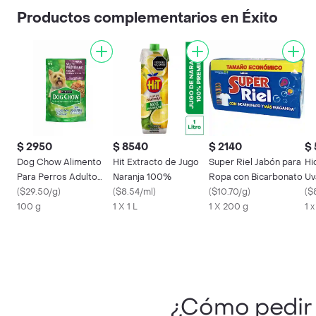
Productos complementarios en Éxito
$ 2950
$ 8540
$ 2140
$
Dog Chow Alimento
Hit Extracto de Jugo
Super Riel Jabón para
Hi
Para Perros Adulto
Naranja 100%
Ropa con Bicarbonato
Uv
Multivitaminas
(
$29.50/g
)
(
$8.54/ml
)
(
$10.70/g
)
(
$
100 g
1 X 1 L
1 X 200 g
1 
¿Cómo pedi