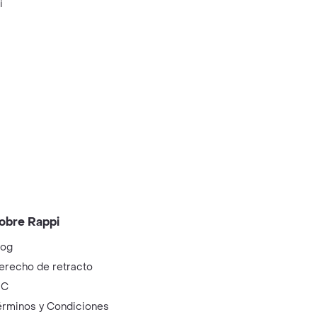
i
obre Rappi
log
erecho de retracto
IC
érminos y Condiciones