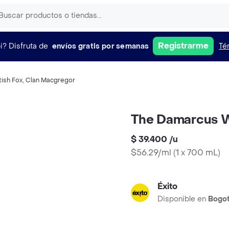
Registrarme
i?
Disfruta de
envíos gratis por semanas
Té
tish Fox
,
Clan Macgregor
The Damarcus 
$ 39.400
/
u
$56.29/ml
(
1 x 700 mL
)
Éxito
Disponible en
Bogo