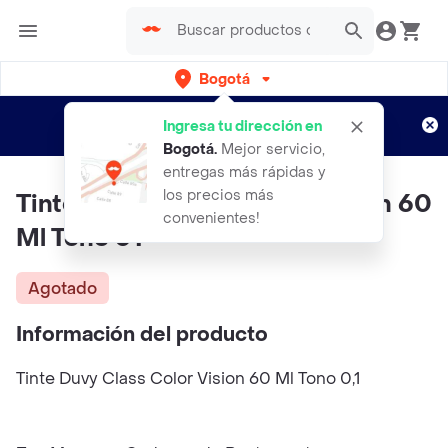
Bogotá
Regístrate
¿Nuevo en Rappi?
y disfruta de
Ingresa tu dirección en
envíos gratis por semanas
Aplican TyC
Bogotá
.
Mejor servicio,
entregas más rápidas y
los precios más
Tinte DUVY CLASS Color Vision 60
convenientes!
Ml Tono 01
Agotado
Información del producto
Tinte Duvy Class Color Vision 60 Ml Tono 0,1