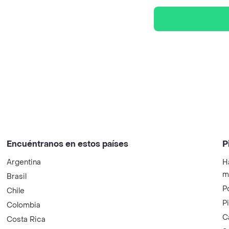
Encuéntranos en estos países
P
Argentina
H
m
Brasil
P
Chile
P
Colombia
C
Costa Rica