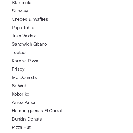
Starbucks
Subway
Crepes & Waffles
Papa John's
Juan Valdez
Sandwich Qbano
Tostao
Karen's Pizza
Frisby
Mc Donald's
Sr Wok
Kokoriko
Arroz Paisa
Hamburguesas El Corral
Dunkin' Donuts
Pizza Hut