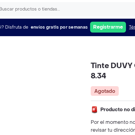
Registrarme
i?
Disfruta de
envíos gratis por semanas
Té
Tinte DUVY 
8.34
Agotado
Producto no d
Por el momento no
revisar tu direcció