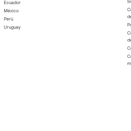
S
Ecuador
C
México
d
Perú
P
Uruguay
C
d
C
C
m