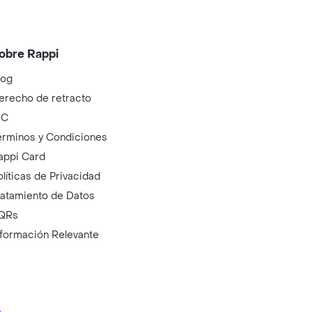
obre Rappi
log
erecho de retracto
IC
érminos y Condiciones
appi Card
olíticas de Privacidad
ratamiento de Datos
QRs
nformación Relevante