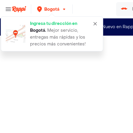
Bogotá
Ingresa tu dirección en
¿Nuevo en Rapp
Bogotá
.
Mejor servicio,
entregas más rápidas y los
precios más convenientes!
Rappi
tinte duvy class color vision 60 ml