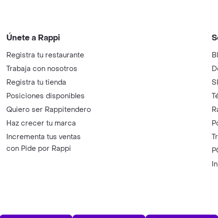
Únete a Rappi
S
Registra tu restaurante
B
Trabaja con nosotros
D
Registra tu tienda
S
Posiciones disponibles
T
Quiero ser Rappitendero
R
Haz crecer tu marca
P
Incrementa tus ventas
T
con Pide por Rappi
P
I