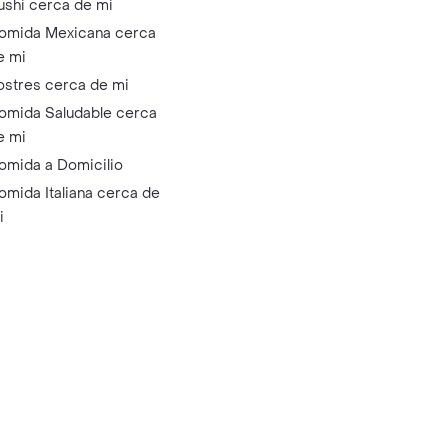
ushi cerca de mi
omida Mexicana cerca
e mi
ostres cerca de mi
omida Saludable cerca
e mi
omida a Domicilio
omida Italiana cerca de
i