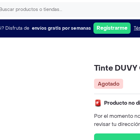
Registrarme
i?
Disfruta de
envíos gratis por semanas
Té
Tinte DUVY 
Agotado
Producto no d
Por el momento no
revisar tu direcció