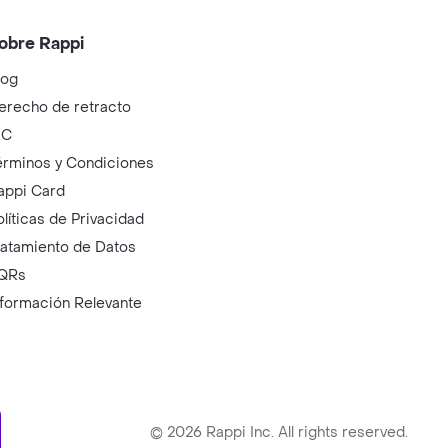
obre Rappi
log
erecho de retracto
IC
érminos y Condiciones
appi Card
olíticas de Privacidad
ratamiento de Datos
QRs
nformación Relevante
ry
©
2026
Rappi Inc. All rights reserved.