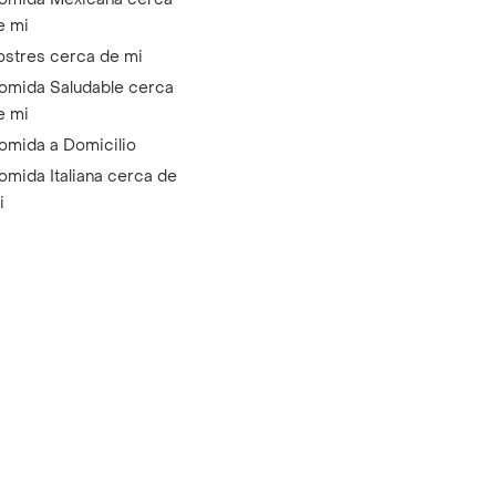
e mi
ostres cerca de mi
omida Saludable cerca
e mi
omida a Domicilio
omida Italiana cerca de
i