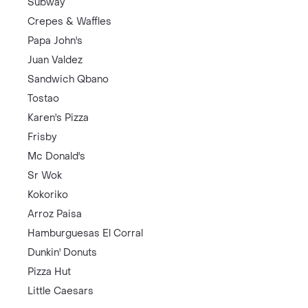
Subway
Crepes & Waffles
Papa John's
Juan Valdez
Sandwich Qbano
Tostao
Karen's Pizza
Frisby
Mc Donald's
Sr Wok
Kokoriko
Arroz Paisa
Hamburguesas El Corral
Dunkin' Donuts
Pizza Hut
Little Caesars