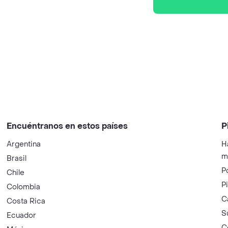
Encuéntranos en estos países
P
Argentina
H
m
Brasil
P
Chile
P
Colombia
C
Costa Rica
S
Ecuador
C