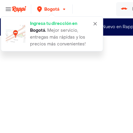
Bogotá
Ingresa tu dirección en
¿Nuevo en Rapp
Bogotá
.
Mejor servicio,
entregas más rápidas y los
precios más convenientes!
Rappi
tinte duvy class color vision 60 ml