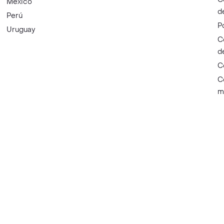
México
d
Perú
P
Uruguay
C
d
C
C
m