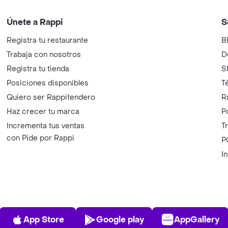
Únete a Rappi
S
Registra tu restaurante
B
Trabaja con nosotros
D
Registra tu tienda
S
Posiciones disponibles
T
Quiero ser Rappitendero
R
Haz crecer tu marca
P
Incrementa tus ventas
T
con Pide por Rappi
P
I
App Store
Play Store
AppGalle
App Store
Google play
AppGallery