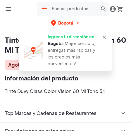
Bogotá
Ingresa tu dirección en
Tinte DUVY CLASS Color Vision 60
Bogotá
.
Mejor servicio,
Ml Tono 51
entregas más rápidas y
los precios más
convenientes!
Agotado
Información del producto
Tinte Duvy Class Color Vision 60 Ml Tono 5,1
Top Marcas y Cadenas de Restaurantes