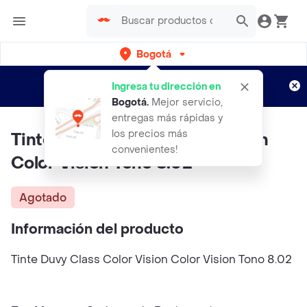
Bogotá
Regístrate
¿Nuevo en Rappi?
y disfruta de
Ingresa tu dirección en
envíos gratis por semanas
Aplican TyC
Bogotá
.
Mejor servicio,
entregas más rápidas y
los precios más
Tinte DUVY CLASS Color Vision
convenientes!
Color Vision Tono 8.02
Agotado
Información del producto
Tinte Duvy Class Color Vision Color Vision Tono 8.02