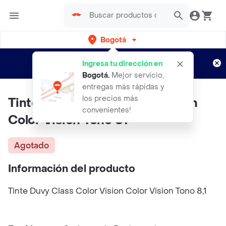
Bogotá
Regístrate
¿Nuevo en Rappi?
y disfruta de
Ingresa tu dirección en
envíos gratis por semanas
Aplican TyC
Bogotá
.
Mejor servicio,
entregas más rápidas y
los precios más
Tinte DUVY CLASS Color Vision
convenientes!
Color Vision Tono 81
Agotado
Información del producto
Tinte Duvy Class Color Vision Color Vision Tono 8,1