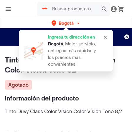
Bogotá
Regístrate
¿Nuevo en Rappi?
y disfruta de
Ingresa tu dirección en
envíos gratis por semanas
Aplican TyC
Bogotá
.
Mejor servicio,
entregas más rápidas y
los precios más
Tinte DUVY CLASS Color Vision
convenientes!
Color Vision Tono 82
Agotado
Información del producto
Tinte Duvy Class Color Vision Color Vision Tono 8,2