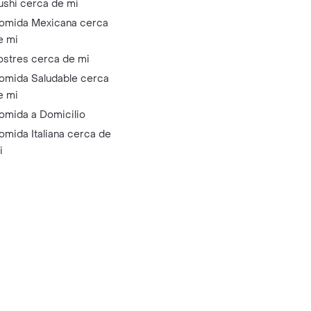
ushi cerca de mi
omida Mexicana cerca
e mi
ostres cerca de mi
omida Saludable cerca
e mi
omida a Domicilio
omida Italiana cerca de
i