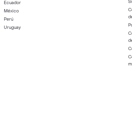
S
Ecuador
C
México
d
Perú
P
Uruguay
C
d
C
C
m