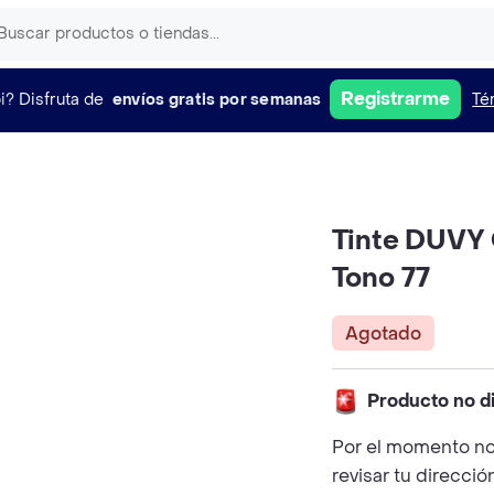
Registrarme
i?
Disfruta de
envíos gratis por semanas
Té
Tinte DUVY 
Tono 77
Agotado
Producto no d
Por el momento no
revisar tu direcció