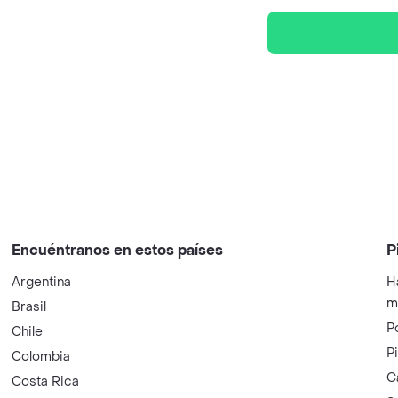
Encuéntranos en estos países
P
Argentina
H
m
Brasil
P
Chile
P
Colombia
C
Costa Rica