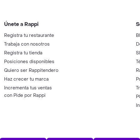
Únete a Rappi
S
Registra tu restaurante
B
Trabaja con nosotros
D
Registra tu tienda
S
Posiciones disponibles
T
Quiero ser Rappitendero
R
Haz crecer tu marca
P
Incrementa tus ventas
T
con Pide por Rappi
P
I