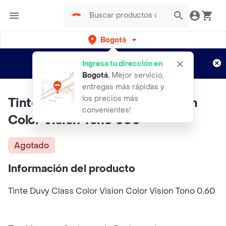
Bogotá
Regístrate
¿Nuevo en Rappi?
y disfruta de
Ingresa tu dirección en
envíos gratis por semanas
Aplican TyC
Bogotá
.
Mejor servicio,
entregas más rápidas y
los precios más
Tinte DUVY CLASS Color Vision
convenientes!
Color Vision Tono 060
Agotado
Información del producto
Tinte Duvy Class Color Vision Color Vision Tono 0,60