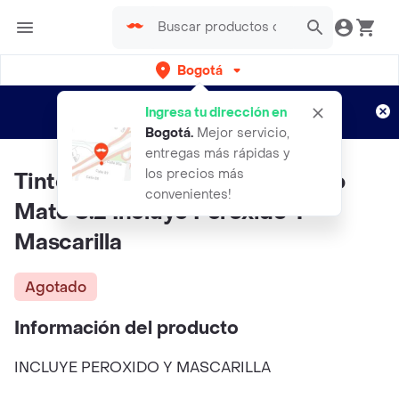
Bogotá
Regístrate
¿Nuevo en Rappi?
y disfruta de
Ingresa tu dirección en
envíos gratis por semanas
Aplican TyC
Bogotá
.
Mejor servicio,
entregas más rápidas y
los precios más
Tinte DUVY CLASS Rubio Claro
convenientes!
Mate 8.2 Incluye Peroxido Y
Mascarilla
Agotado
Información del producto
INCLUYE PEROXIDO Y MASCARILLA