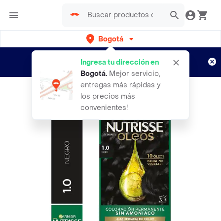
Bogotá
Regístrate
¿Nuevo en Rappi?
y disfruta de
Ingresa tu dirección en
envíos gratis por semanas
Aplican TyC
Bogotá
.
Mejor servicio,
entregas más rápidas y
los precios más
convenientes!