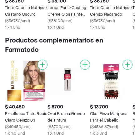
$ 36.750
$ 38.100
$ 36.750
$ 3
Tinte Cabello Nutrisse
Loreal Paris-Casting
Tinte Cabello Nutrisse
Tin
Castaño Oscuro
Creme Gloss Tinte
Cenizo Nacarado
Cas
(
$36750/und
)
Capilar 100 Negro
(
$38100/und
)
(
$36750/und
)
(
$3
1 x 1 Und
Rico
1 X 1 Und
1 x 1 Und
1 x 
Productos complementarios en
Farmatodo
$ 40.450
$ 8700
$ 13.700
$ 
Excellence Tinte Rubio
Okoi Brocha Grande
Okoi Pinza Mariposa
Blon
Claro Cenizo 8.1
de Tintura
Para el Cabello
mat
(
$40450/und
)
(
$8700/und
)
(
$4566.67/und
)
(
$8
5
1 X 1.0 Und
1 X 1 Und
1 X 3 Und
1 x