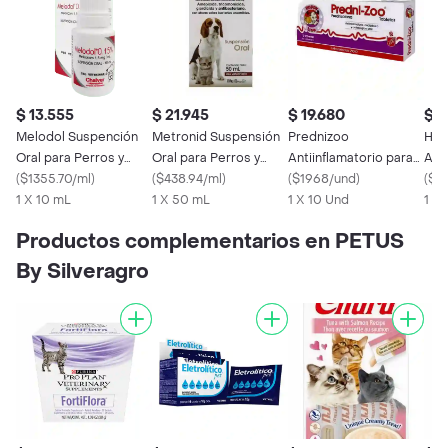
$ 13.555
$ 21.945
$ 19.680
$ 4
Melodol Suspención
Metronid Suspensión
Prednizoo
Holl
Oral para Perros y
Oral para Perros y
Antiinflamatorio para
Anti
Gatos (1.5 mg/mL)
(
$1355.70/ml
)
Gatos
(
$438.94/ml
)
Perros y Gatos 5 mg
(
$1968/und
)
Per
(
$4
1 X 10 mL
1 X 50 mL
1 X 10 Und
mg)
1 X 
Productos complementarios en PETUS
By Silveragro