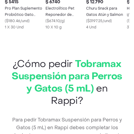
$ 5415
$ 6740
$ 12.790
$ 2
Pro Plan Suplemento
Electrolítico Pet
Churu Snack para
Hill
Probiótico Gato
Reponedor de
Gatos Atún y Salmon
i/d
Fortiflora Veterinary
(
$180.46/und
)
Electrolitos para
(
$674.10/g
)
(
$3197.25/und
)
par
(
$6
Sobre
1 X 30 Und
Animales Pequeños
10 X 10 g
4 Und
370
¿Cómo pedir
Tobramax
Suspensión para Perros
y Gatos (5 mL)
en
Rappi?
Para pedir Tobramax Suspensión para Perros y
Gatos (5 mL) en Rappi debes completar los