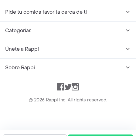
Pide tu comida favorita cerca de ti
Categorías
Únete a Rappi
Sobre Rappi
Facebook
Twitter
Instagram
©
2026
Rappi Inc. All rights reserved.
Rappi S.A.S. --- NIT 900.843.898-9 --- Calle 63 # 16A-02