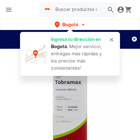
Bogotá
Regístrate
¿Nuevo en Rappi?
y disfruta de
Ingresa tu dirección en
envíos gratis por semanas
Aplican TyC
Bogotá
.
Mejor servicio,
entregas más rápidas y
los precios más
convenientes!