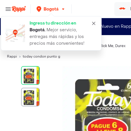
Bogotá
Ingresa tu dirección en
¿Nuevo en Rapp
Bogotá
.
Mejor servicio,
entregas más rápidas y los
precios más convenientes!
Búsquedas relacionadas:
Preservativos
,
Today
,
Duo
,
Click Me
,
Durex
Rappi
today condon punto g