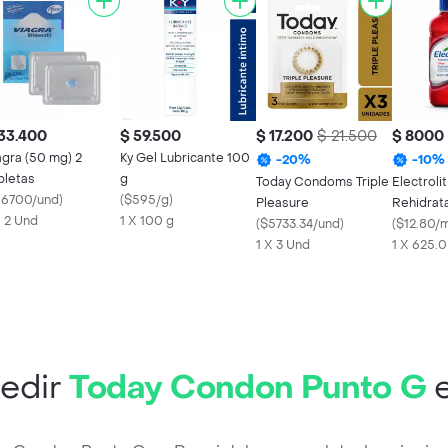
33.400
$ 59.500
$ 17.200
$ 21.500
$ 8000
agra (50 mg) 2
Ky Gel Lubricante 100
-
20
%
-
10
%
bletas
g
Today Condoms Triple
Electroli
16700/und
)
(
$595/g
)
Pleasure
Rehidrat
X 2 Und
1 X 100 g
(
$5733.34/und
)
Fresa
(
$12.80/m
1 X 3 Und
1 X 625.
edir
Today Condon Punto G
e