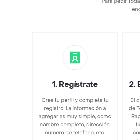
Para pedir Tod
enc
1
.
Regístrate
2
.
Crea tu perfil y completa tu
Si 
registro. La información a
de T
agregar es muy simple, como
Rap
nombre completo, dirección,
t
número de teléfono, etc.
co