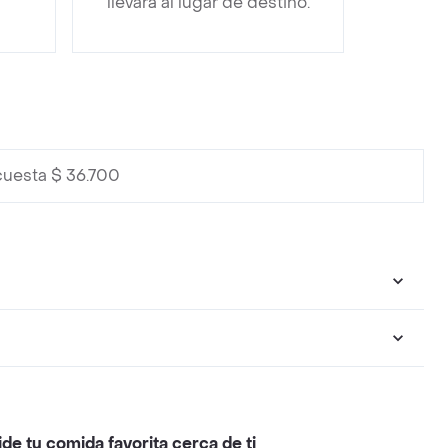
llevará al lugar de destino.
cuesta $ 36.700
ide tu comida favorita cerca de ti