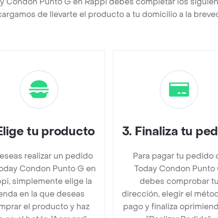
ay Condon Punto G en Rappi debes completar los siguien
argamos de llevarte el producto a tu domicilio a la brev
Elige tu producto
3
.
Finaliza tu pe
deseas realizar un pedido
Para pagar tu pedido 
oday Condon Punto G en
Today Condon Punto
pi, simplemente elige la
debes comprobar t
ienda en la que deseas
dirección, elegir el méto
mprar el producto y haz
pago y finaliza oprimien