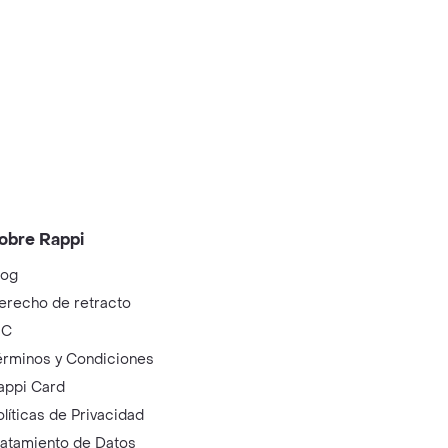
obre Rappi
log
erecho de retracto
IC
érminos y Condiciones
appi Card
olíticas de Privacidad
ratamiento de Datos