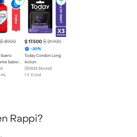
$ 8900
$ 17.500
$ 21.900
-
20
%
t Suero
Today Condon Long
ante Sabor
Action
l
)
(
$5833.34/und
)
0 mL
1 X 3 Und
n Rappi?