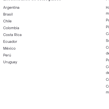
Argentina
H
m
Brasil
P
Chile
P
Colombia
C
Costa Rica
S
Ecuador
C
México
d
Perú
P
Uruguay
C
d
C
C
m