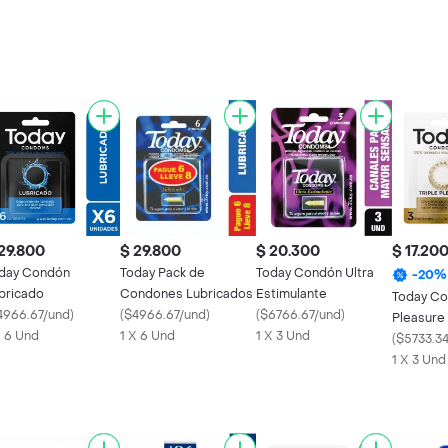
29.800
$ 29.800
$ 20.300
$ 17.20
day Condón
Today Pack de
Today Condón Ultra
-
20
%
bricado
Condones Lubricados
Estimulante
Today Co
4966.67/und
)
(
$4966.67/und
)
(
$6766.67/und
)
Pleasure
X 6 Und
1 X 6 Und
1 X 3 Und
(
$5733.3
1 X 3 Und