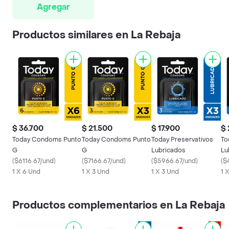
Agregar
Productos similares en La Rebaja
$ 36.700
$ 21.500
$ 17.900
$ 
Today Condoms Punto
Today Condoms Punto
Today Preservativos
To
G
G
Lubricados
Lu
(
$6116.67/und
)
(
$7166.67/und
)
(
$5966.67/und
)
(
$
1 X 6 Und
1 X 3 Und
1 X 3 Und
1 
Productos complementarios en La Rebaja