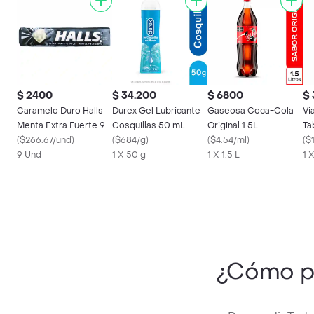
$ 2400
$ 34.200
$ 6800
$ 
Caramelo Duro Halls
Durex Gel Lubricante
Gaseosa Coca-Cola
Vi
Menta Extra Fuerte 9
Cosquillas 50 mL
Original 1.5L
Ta
Und
(
$266.67/und
)
(
$684/g
)
(
$4.54/ml
)
(
$
9 Und
1 X 50 g
1 X 1.5 L
1 
¿Cómo p