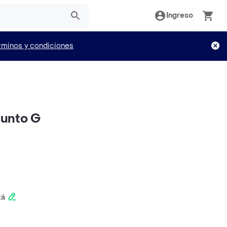
Ingreso
rminos y condiciones
unto G
tá