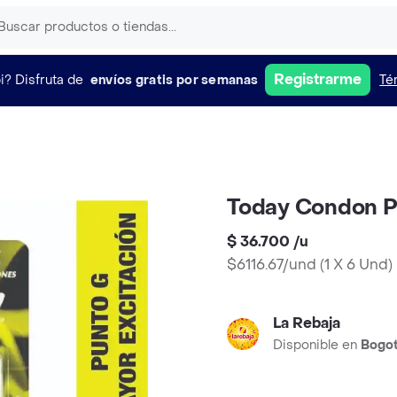
Registrarme
i?
Disfruta de
envíos gratis por semanas
Té
Today Condon P
$ 36.700
/
u
$6116.67/und
(
1 X 6 Und
)
La Rebaja
Disponible en
Bogo