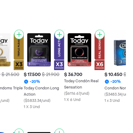
0
$ 21.500
$ 17.500
$ 21.900
$ 36.700
$ 10.450
$ 13
Today Condón Real
-
20
%
-
20
%
Sensation
ndoms Triple
Today Condon Long
Condon Normal
(
$6116.67/und
)
Action
(
$3483.34/und
)
1 X 6 Und
4/und
)
(
$5833.34/und
)
1 x 3 Und
1 X 3 Und