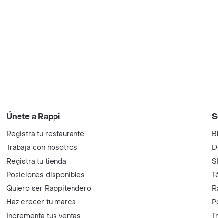
Únete a Rappi
S
Registra tu restaurante
B
Trabaja con nosotros
D
Registra tu tienda
S
Posiciones disponibles
T
Quiero ser Rappitendero
R
Haz crecer tu marca
P
Incrementa tus ventas
T