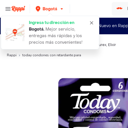
Bogotá
Ingresa tu dirección en
¿Nuevo en Rapp
Bogotá
.
Mejor servicio,
entregas más rápidas y los
precios más convenientes!
Búsquedas relacionadas:
Preservativos
,
Today
,
Duo
,
Durex
,
Elixir
Rappi
today condones con retardante para