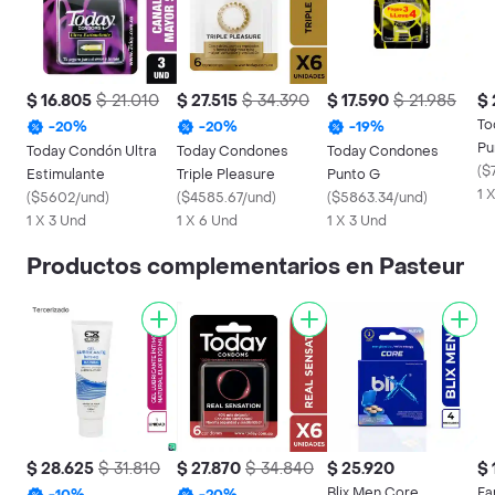
$ 16.805
$ 21.010
$ 27.515
$ 34.390
$ 17.590
$ 21.985
$ 
To
-
20
%
-
20
%
-
19
%
Pu
Today Condón Ultra
Today Condones
Today Condones
(
$
Estimulante
Triple Pleasure
Punto G
1 
(
$5602/und
)
(
$4585.67/und
)
(
$5863.34/und
)
1 X 3 Und
1 X 6 Und
1 X 3 Und
Productos complementarios en Pasteur
$ 28.625
$ 31.810
$ 27.870
$ 34.840
$ 25.920
$ 
Blix Men Core
Fa
-
10
%
-
20
%