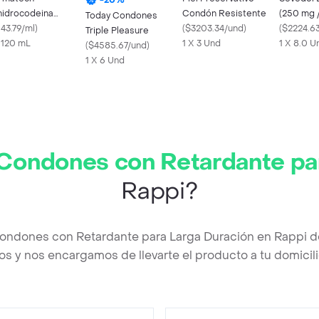
hidrocodeina
Condón Resistente
(250 mg 
Today Condones
tartrato (242 mg)
143.79/ml
)
(
$3203.34/und
)
mg)
(
$2224.6
Triple Pleasure
x 120 mL
1 X 3 Und
1 X 8.0 U
(
$4585.67/und
)
1 X 6 Und
Condones con Retardante pa
Rappi?
Condones con Retardante para Larga Duración en Rappi d
os y nos encargamos de llevarte el producto a tu domicili