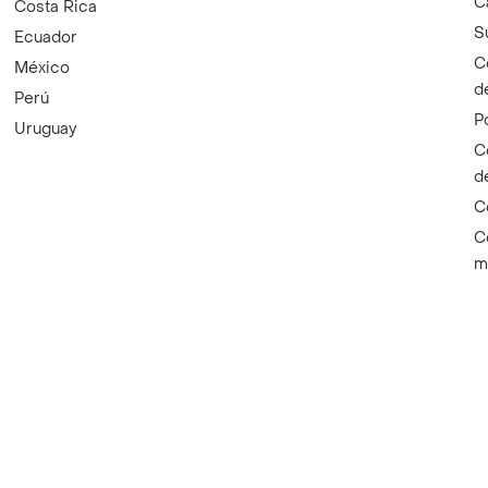
C
Costa Rica
S
Ecuador
C
México
d
Perú
P
Uruguay
C
d
C
C
m