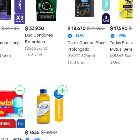
$ 21.985
$ 33.930
$ 18.670
$ 21.960
$ 17.590
$ 21.
Duo Condones
-
14
%
-
19
%
Retardante
ndon Long
Durex Condón Placer
Today Preservat
(
$5655/und
)
Prolongado
Mutual Sensati
1 X 6 Und
4/und
)
(
$6222.67/und
)
(
$5863.34/und
)
1 X 3 Und
3 Und
$ 7635
$ 8980
Extra Fuerte
-
14
%