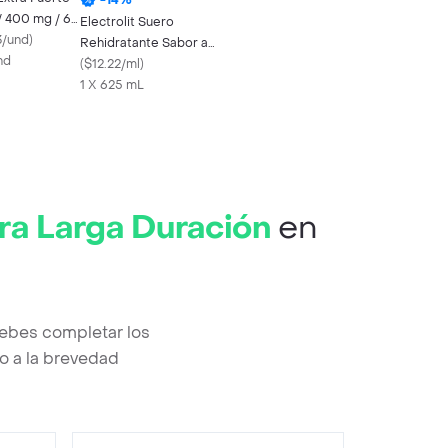
/ 400 mg / 65
Electrolit Suero
3/und
)
Rehidratante Sabor a
nd
Maracuyá
(
$12.22/ml
)
1 X 625 mL
ra Larga Duración
en
ebes completar los
o a la brevedad