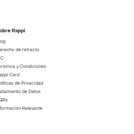
obre Rappi
log
erecho de retracto
IC
érminos y Condiciones
appi Card
olíticas de Privacidad
ratamiento de Datos
QRs
nformación Relevante