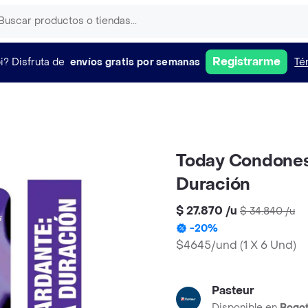
Registrarme
i?
Disfruta de
envíos gratis por semanas
Té
Today Condones
Duración
$ 27.870
/
u
$ 34.840
/
u
-
20
%
$4645/und
(
1 X 6 Und
)
Pasteur
Disponible en
Bogo