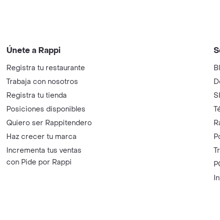
Únete a Rappi
S
Registra tu restaurante
B
Trabaja con nosotros
D
Registra tu tienda
S
Posiciones disponibles
T
Quiero ser Rappitendero
R
Haz crecer tu marca
P
Incrementa tus ventas
T
con Pide por Rappi
P
I