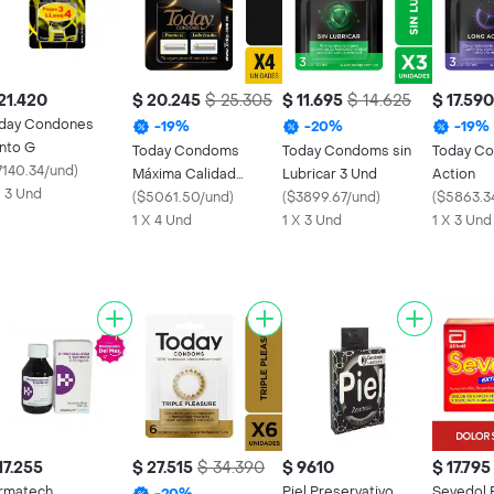
21.420
$ 20.245
$ 25.305
$ 11.695
$ 14.625
$ 17.590
day Condones
-
19
%
-
20
%
-
19
%
nto G
Today Condoms
Today Condoms sin
Today Co
7140.34/und
)
Máxima Calidad
Lubricar 3 Und
Action
X 3 Und
Comprobada
(
$5061.50/und
)
(
$3899.67/und
)
(
$5863.3
1 X 4 Und
1 X 3 Und
1 X 3 Und
17.255
$ 27.515
$ 34.390
$ 9610
$ 17.795
rmatech
Piel Preservativo
Sevedol 
-
20
%