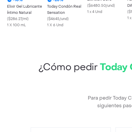
(
$6480.50/und
)
Di
Elixir Gel Lubricante
Today Condón Real
1 x 4 Und
Bi
(
$
Íntimo Natural
Sensation
1 
(
$286.27/ml
)
(
$4645/und
)
1 X 100 mL
1 X 6 Und
¿Cómo pedir
Today 
Para pedir Today 
siguientes pas