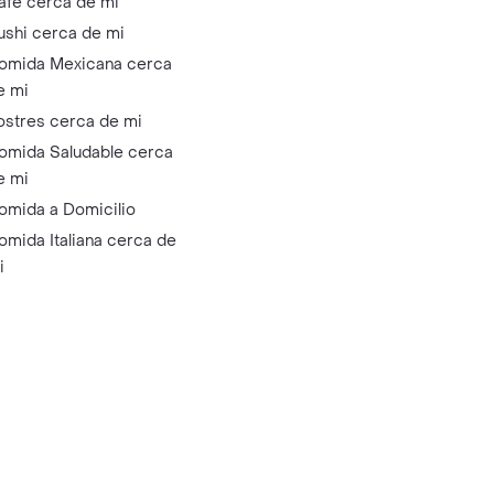
afé cerca de mi
ushi cerca de mi
omida Mexicana cerca
e mi
ostres cerca de mi
omida Saludable cerca
e mi
omida a Domicilio
omida Italiana cerca de
i