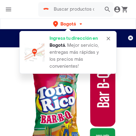
Bogotá
Regístrate
¿Nuevo en Rappi?
y disfruta de
Ingresa tu dirección en
envíos gratis por semanas
Aplican TyC
Bogotá
.
Mejor servicio,
entregas más rápidas y
los precios más
convenientes!