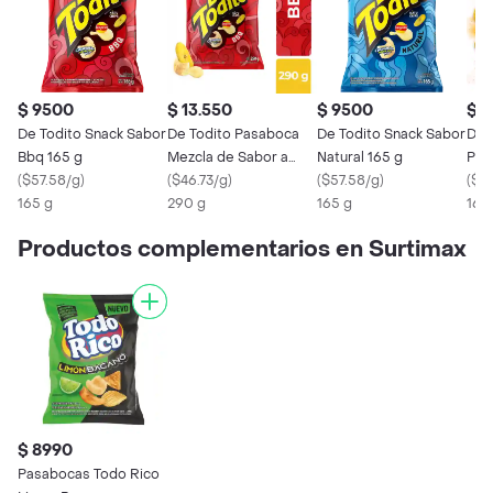
$ 9500
$ 13.550
$ 9500
$ 1
De Todito Snack Sabor
De Todito Pasaboca
De Todito Snack Sabor
Det
Bbq 165 g
Mezcla de Sabor a
Natural 165 g
Parr
(
$57.58/g
)
Bbq 290 g
(
$46.73/g
)
(
$57.58/g
)
(
$6
165 g
290 g
165 g
165
Productos complementarios en Surtimax
$ 8990
Pasabocas Todo Rico