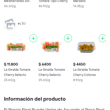
Mediterráneo sin
Tomate Tipo Cherry
Marzano
Semilla 200 g
56.60/g
46.90/g
14.28/g
$0
$ 11.800
$ 6400
$ 4450
$
La Giralda Tomate
La Giralda Tomate
La Giralda Tomate
L
Cherry Selecto
Cherry Selecto
Cherry Colores
T
23.60/g
25.60/g
8.90/g
3
Información del producto
El Precio Final Puede Variar de Acuerdo al Peso Real.