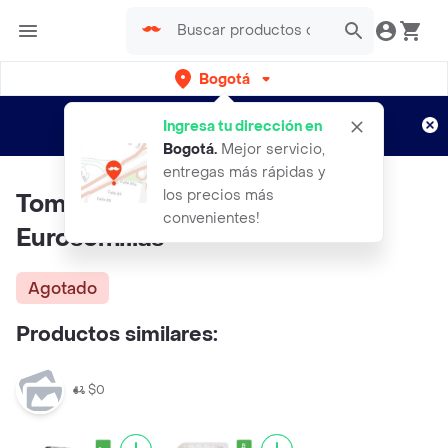
Bogotá
Regístrate
¿Nuevo en Rappi?
y disfruta de
Ingresa tu dirección en
envíos gratis por semanas
Aplican TyC
Bogotá
.
Mejor servicio,
entregas más rápidas y
los precios más
Tomate Cherry Racimo
convenientes!
Eurosemillas
Agotado
Productos similares:
$0