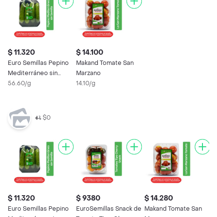
$ 11.320
$ 14.100
Euro Semillas Pepino
Makand Tomate San
Mediterráneo sin
Marzano
Semilla 200 g
56.60/g
14.10/g
$0
$ 11.320
$ 9380
$ 14.280
Euro Semillas Pepino
EuroSemillas Snack de
Makand Tomate San