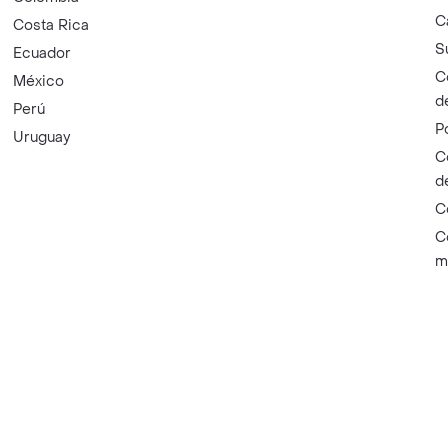
C
Costa Rica
S
Ecuador
C
México
d
Perú
P
Uruguay
C
d
C
C
m