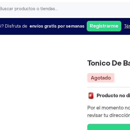
Registrarme
i?
Disfruta de
envíos gratis por semanas
Té
Tonico De B
Agotado
Producto no d
Por el momento no
revisar tu direcció