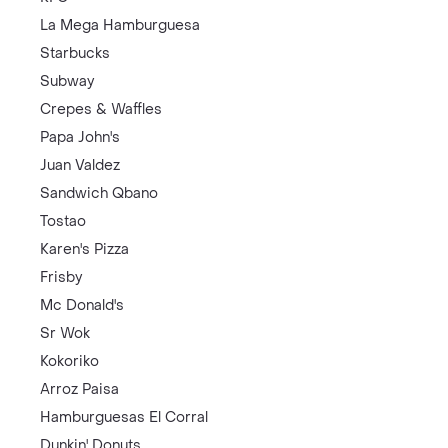
La Mega Hamburguesa
Starbucks
Subway
Crepes & Waffles
Papa John's
Juan Valdez
Sandwich Qbano
Tostao
Karen's Pizza
Frisby
Mc Donald's
Sr Wok
Kokoriko
Arroz Paisa
Hamburguesas El Corral
Dunkin' Donuts