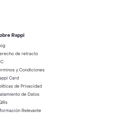
obre Rappi
log
erecho de retracto
IC
érminos y Condiciones
appi Card
olíticas de Privacidad
ratamiento de Datos
QRs
nformación Relevante