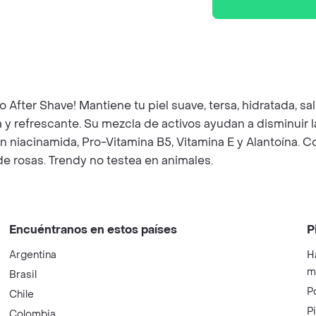
ro After Shave! Mantiene tu piel suave, tersa, hidratada, 
na y refrescante. Su mezcla de activos ayudan a disminuir 
con niacinamida, Pro-Vitamina B5, Vitamina E y Alantoína. C
de rosas. Trendy no testea en animales.
Encuéntranos en estos países
P
Argentina
H
m
Brasil
P
Chile
P
Colombia