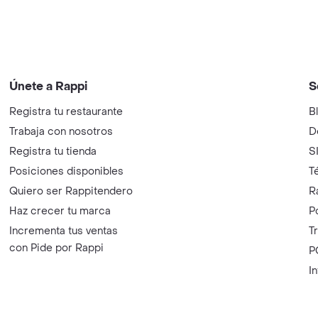
Únete a Rappi
S
Registra tu restaurante
B
Trabaja con nosotros
D
Registra tu tienda
S
Posiciones disponibles
T
Quiero ser Rappitendero
R
Haz crecer tu marca
P
Incrementa tus ventas
T
con Pide por Rappi
P
I