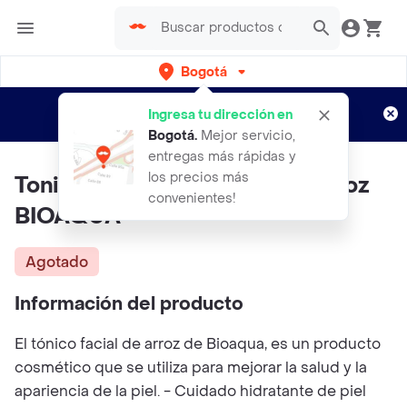
Bogotá
Regístrate
¿Nuevo en Rappi?
y disfruta de
Ingresa tu dirección en
envíos gratis por semanas
Aplican TyC
Bogotá
.
Mejor servicio,
entregas más rápidas y
los precios más
Tonico Facial Con Pulpa De Arroz
convenientes!
BIOAQUA
Agotado
Información del producto
El tónico facial de arroz de Bioaqua, es un producto
cosmético que se utiliza para mejorar la salud y la
apariencia de la piel. - Cuidado hidratante de piel