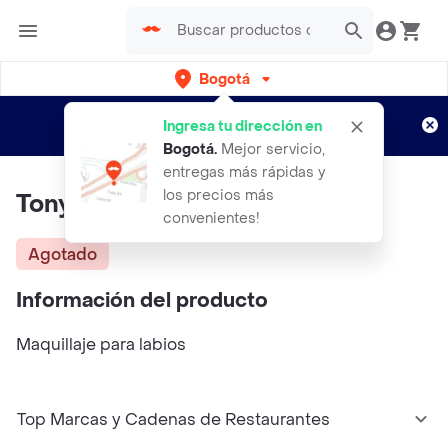
Bogotá
Regístrate
¿Nuevo en Rappi?
y disfruta de
Ingresa tu dirección en
envíos gratis por semanas
Aplican TyC
Bogotá
.
Mejor servicio,
entregas más rápidas y
los precios más
Tony Moly Labial Tony Tint
convenientes!
Agotado
Información del producto
Maquillaje para labios
Top Marcas y Cadenas de Restaurantes