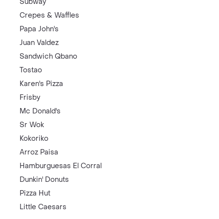
Subway
Crepes & Waffles
Papa John's
Juan Valdez
Sandwich Qbano
Tostao
Karen's Pizza
Frisby
Mc Donald's
Sr Wok
Kokoriko
Arroz Paisa
Hamburguesas El Corral
Dunkin' Donuts
Pizza Hut
Little Caesars