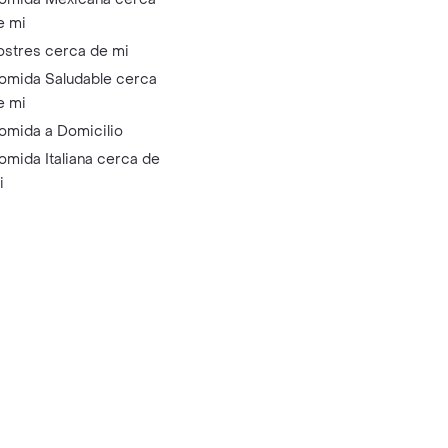
e mi
ostres cerca de mi
omida Saludable cerca
e mi
omida a Domicilio
omida Italiana cerca de
i