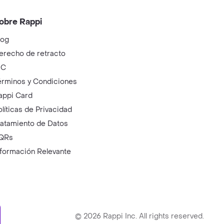
obre Rappi
log
erecho de retracto
IC
érminos y Condiciones
appi Card
olíticas de Privacidad
ratamiento de Datos
QRs
nformación Relevante
ry
©
2026
Rappi Inc. All rights reserved.