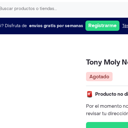
Registrarme
i?
Disfruta de
envíos gratis por semanas
Té
Tony Moly 
Agotado
Producto no d
Por el momento no
revisar tu direcció