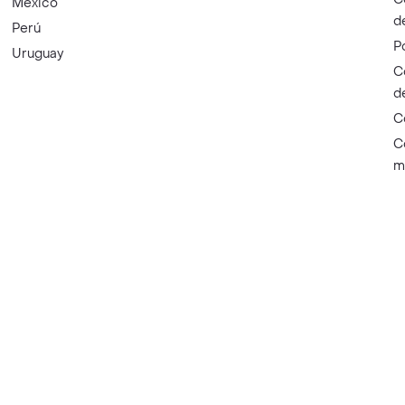
México
d
Perú
P
Uruguay
C
d
C
C
m