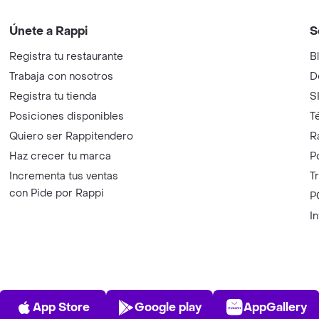
Únete a Rappi
S
Registra tu restaurante
B
Trabaja con nosotros
D
Registra tu tienda
S
Posiciones disponibles
T
Quiero ser Rappitendero
R
Haz crecer tu marca
P
Incrementa tus ventas
T
con Pide por Rappi
P
I
App Store
Play Store
AppGalle
App Store
Google play
AppGallery