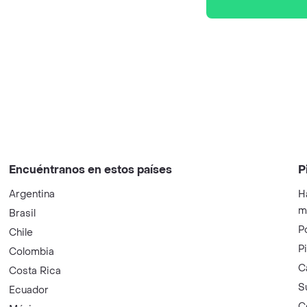
Encuéntranos en estos países
P
Argentina
H
m
Brasil
P
Chile
P
Colombia
C
Costa Rica
S
Ecuador
C