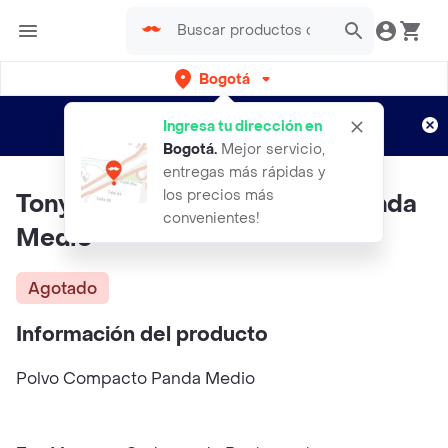
Bogotá
Regístrate
¿Nuevo en Rappi?
y disfruta de
Ingresa tu dirección en
envíos gratis por semanas
Aplican TyC
Bogotá
.
Mejor servicio,
entregas más rápidas y
los precios más
Tony Moly Polvo Compacto Panda
convenientes!
Medio
Agotado
Información del producto
Polvo Compacto Panda Medio