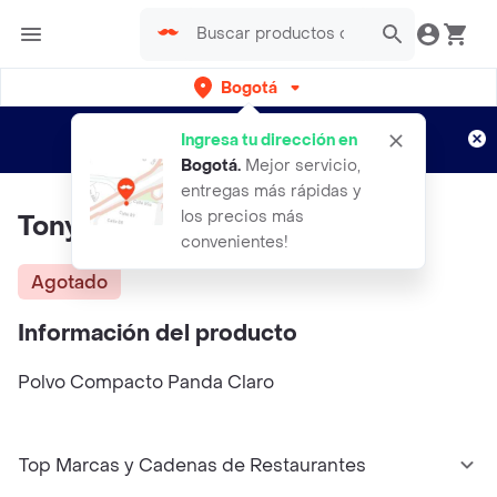
Bogotá
Regístrate
¿Nuevo en Rappi?
y disfruta de
Ingresa tu dirección en
envíos gratis por semanas
Aplican TyC
Bogotá
.
Mejor servicio,
entregas más rápidas y
los precios más
Tony Moly Polvos
convenientes!
Agotado
Información del producto
Polvo Compacto Panda Claro
Top Marcas y Cadenas de Restaurantes