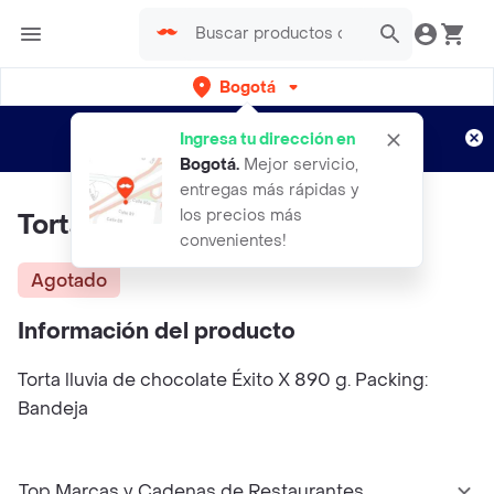
Bogotá
Regístrate
¿Nuevo en Rappi?
y disfruta de
Ingresa tu dirección en
envíos gratis por semanas
Aplican TyC
Bogotá
.
Mejor servicio,
entregas más rápidas y
los precios más
Torta Lluvia De Chocolate Exito
convenientes!
Agotado
Información del producto
Torta lluvia de chocolate Éxito X 890 g. Packing:
Bandeja
Top Marcas y Cadenas de Restaurantes