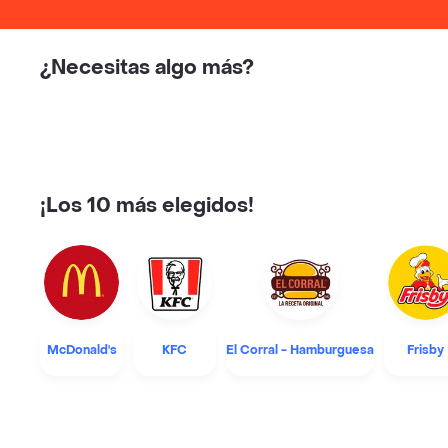
¿Necesitas algo más?
¡Los 10 más elegidos!
McDonald's
KFC
El Corral - Hamburguesa
Frisby