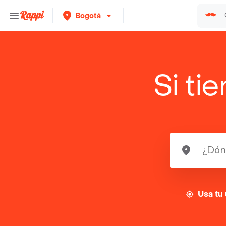
Bogotá
Si ti
Usa tu 