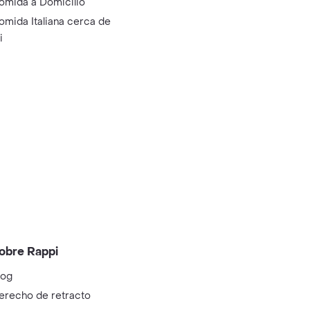
omida a Domicilio
omida Italiana cerca de
i
obre Rappi
log
erecho de retracto