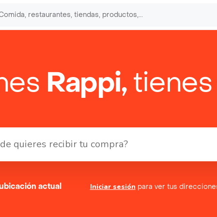
enes
Rappi,
tienes
ubicación actual
Iniciar sesión
para ver tus direccion