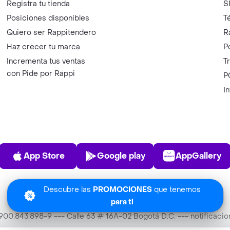
Registra tu tienda
S
Posiciones disponibles
T
Quiero ser Rappitendero
R
Haz crecer tu marca
P
Incrementa tus ventas
T
con Pide por Rappi
P
I
App Store
Play Store
AppGalle
App Store
Google play
AppGallery
Descubre las
PROMOCIONES
que tenemos
para ti
T 900.843.898-9 --- Calle 63 # 16A-02 Bogotá D.C. --- notificac