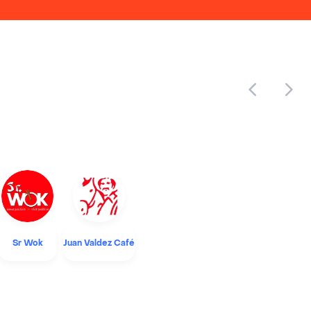
Sr Wok
Juan Valdez Café