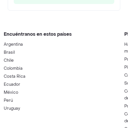
Encuéntranos en estos países
P
Argentina
H
m
Brasil
P
Chile
P
Colombia
C
Costa Rica
S
Ecuador
C
México
d
Perú
P
Uruguay
C
d