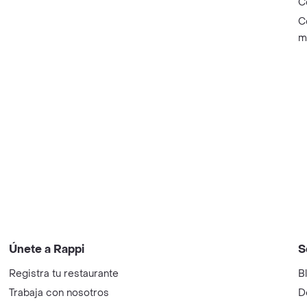
C
C
m
Únete a Rappi
S
Registra tu restaurante
B
Trabaja con nosotros
D