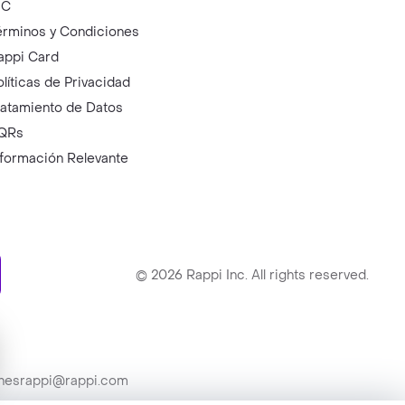
IC
érminos y Condiciones
appi Card
olíticas de Privacidad
ratamiento de Datos
QRs
nformación Relevante
ry
©
2026
Rappi Inc. All rights reserved.
ionesrappi@rappi.com