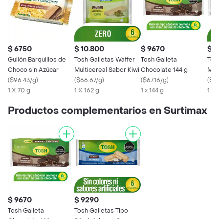
$ 6750
$ 10.800
$ 9670
$ 
Gullón Barquillos de
Tosh Galletas Waffer
Tosh Galleta
Tos
Choco sin Azúcar
Multicereal Sabor Kiwi
Chocolate 144 g
Mul
(
$96.43/g
)
(
$66.67/g
)
(
$67.16/g
)
Yog
(
$15
1 X 70 g
1 X 162 g
1 x 144 g
1 X
Productos complementarios en Surtimax
$ 9670
$ 9290
Tosh Galleta
Tosh Galletas Tipo