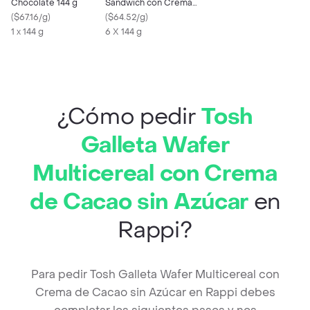
Chocolate 144 g
Sándwich con Crema
(
$67.16/g
)
Sabor a Vainilla
(
$64.52/g
)
1 x 144 g
6 X 144 g
¿Cómo pedir
Tosh
Galleta Wafer
Multicereal con Crema
de Cacao sin Azúcar
en
Rappi?
Para pedir Tosh Galleta Wafer Multicereal con
Crema de Cacao sin Azúcar en Rappi debes