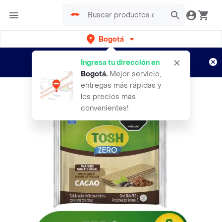
Bogotá
Regístrate
¿Nuevo en Rappi?
y disfruta de
Ingresa tu dirección en
envíos gratis por semanas
Aplican TyC
Bogotá
.
Mejor servicio,
entregas más rápidas y
los precios más
convenientes!