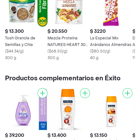
$ 13.300
$ 20.550
$ 3220
$ 
Tosh Granola de
Mezcla Proteína
La Especial Mix
Del
Semillas y Chía
NATURES HEART 300
Arándanos Almendras
Alm
(
$44.34/g
)
gr
(
$68.50/g
)
(
$80.50/g
)
de 
(
$85
300 g
300 g
40 g
110 
Productos complementarios en Éxito
$ 39.200
$ 13.400
$ 13.150
$ 2