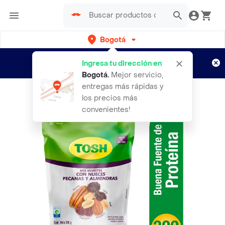
Bogotá
Regístrate
¿Nuevo en Rappi?
y disfruta de
Ingresa tu dirección en
envíos gratis por semanas
Aplican TyC
Bogotá
.
Mejor servicio,
entregas más rápidas y
los precios más
convenientes!