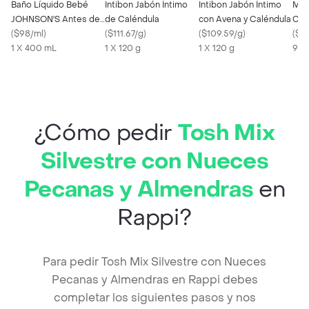
Baño Líquido Bebé
Intibon Jabón Íntimo
Intibon Jabón Íntimo
Mac
JOHNSON'S Antes de
de Caléndula
con Avena y Caléndula
Con
Dormir 400 ML
(
$98/ml
)
(
$111.67/g
)
(
$109.59/g
)
Him
(
$2
1 X 400 mL
1 X 120 g
1 X 120 g
90 
¿Cómo pedir
Tosh Mix
Silvestre con Nueces
Pecanas y Almendras
en
Rappi?
Para pedir Tosh Mix Silvestre con Nueces
Pecanas y Almendras en Rappi debes
completar los siguientes pasos y nos