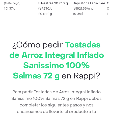
(
$316.67/g
)
Silvestres 20 x 1.2 g
Depilatoria Facial Veet
Chi
1 X 57 g
(
$9250/g
)
Pure Piel Sensible - 16
(
$1821.88/und
)
(
$19
20 x 1.2 g
Bandas
16 Und
1 X 
¿Cómo pedir
Tostadas
de Arroz Integral Inflado
Sanissimo 100%
Salmas 72 g
en Rappi?
Para pedir Tostadas de Arroz Integral Inflado
Sanissimo 100% Salmas 72 g en Rappi debes
completar los siguientes pasos y nos
encargamos de llevarte el producto a tu