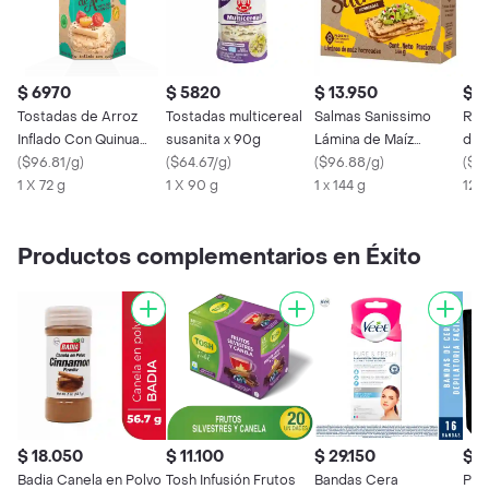
$ 6970
$ 5820
$ 13.950
$ 1
Tostadas de Arroz
Tostadas multicereal
Salmas Sanissimo
Ros
Inflado Con Quinua
susanita x 90g
Lámina de Maíz
de 
Sanissimo 100%
(
$96.81/g
)
(
$64.67/g
)
Horneadas
(
$96.88/g
)
Qui
(
$12
Salmas 72 g
1 X 72 g
1 X 90 g
1 x 144 g
120
Productos complementarios en Éxito
$ 18.050
$ 11.100
$ 29.150
$ 8
Badia Canela en Polvo
Tosh Infusión Frutos
Bandas Cera
Pep