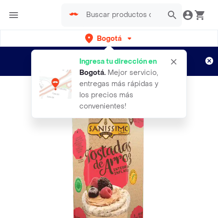
Bogotá
Regístrate
¿Nuevo en Rappi?
y disfruta de
Ingresa tu dirección en
envíos gratis por semanas
Aplican TyC
Bogotá
.
Mejor servicio,
entregas más rápidas y
los precios más
convenientes!