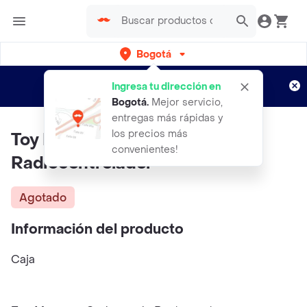
Bogotá
Regístrate
¿Nuevo en Rappi?
y disfruta de
Ingresa tu dirección en
envíos gratis por semanas
Aplican TyC
Bogotá
.
Mejor servicio,
entregas más rápidas y
los precios más
Toy Logic Carro Climber Verde
convenientes!
Radiocontrolador
Agotado
Información del producto
Caja