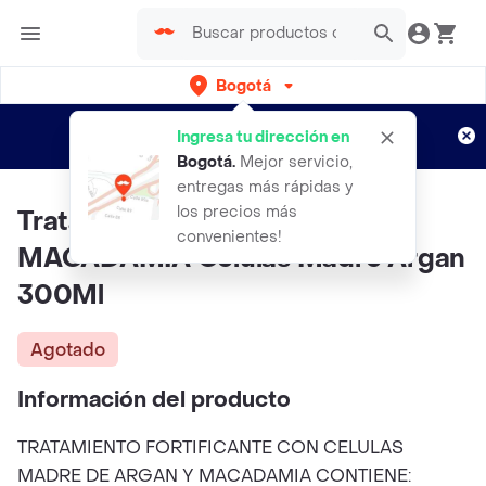
Bogotá
Regístrate
¿Nuevo en Rappi?
y disfruta de
Ingresa tu dirección en
envíos gratis por semanas
Aplican TyC
Bogotá
.
Mejor servicio,
entregas más rápidas y
los precios más
Tratamiento Fortificante
convenientes!
MACADAMIA Celulas Madre Argan
300Ml
Agotado
Información del producto
TRATAMIENTO FORTIFICANTE CON CELULAS
MADRE DE ARGAN Y MACADAMIA CONTIENE: