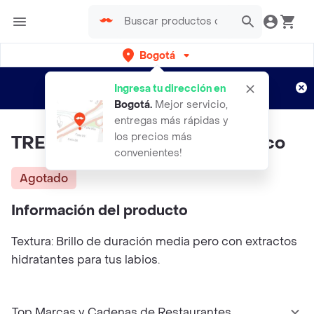
Bogotá
Regístrate
¿Nuevo en Rappi?
y disfruta de
Ingresa tu dirección en
envíos gratis por semanas
Aplican TyC
Bogotá
.
Mejor servicio,
entregas más rápidas y
los precios más
TRENDY Brillo Tropical Lips Coco
convenientes!
Agotado
Información del producto
Textura: Brillo de duración media pero con extractos
hidratantes para tus labios.
Top Marcas y Cadenas de Restaurantes