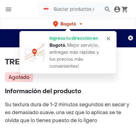
Bogotá
Regístrate
¿Nuevo en Rappi?
y disfruta de
Ingresa tu dirección en
envíos gratis por semanas
Aplican TyC
Bogotá
.
Mejor servicio,
entregas más rápidas y
los precios más
TRENDY Labial Matte
convenientes!
Agotado
Información del producto
Su textura dura de 1-2 minutos segundos en secar y
es demasiado suave, una vez que lo aplicas se te
olvida que lo tienes puesto de lo ligero