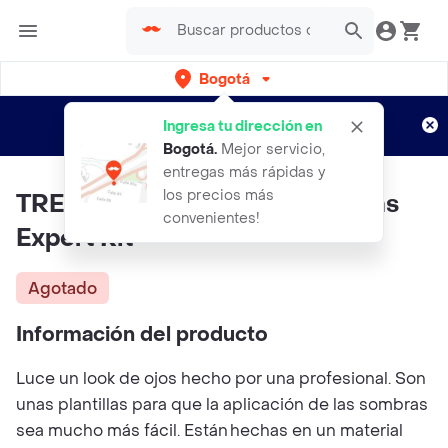
Bogotá
Regístrate
¿Nuevo en Rappi?
y disfruta de
Ingresa tu dirección en
envíos gratis por semanas
Aplican TyC
Bogotá
.
Mejor servicio,
entregas más rápidas y
los precios más
TRENDY Plantillas Para Sombras
convenientes!
Expert Kit
Agotado
Información del producto
Luce un look de ojos hecho por una profesional. Son
unas plantillas para que la aplicación de las sombras
sea mucho más fácil. Están hechas en un material