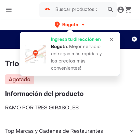
Bogotá
Regístrate
¿Nuevo en Rappi?
y disfruta de
Ingresa tu dirección en
envíos gratis por semanas
Aplican TyC
Bogotá
.
Mejor servicio,
entregas más rápidas y
los precios más
Trio De Girasol
convenientes!
Agotado
Información del producto
RAMO POR TRES GIRASOLES
Top Marcas y Cadenas de Restaurantes