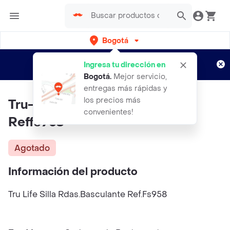
Bogotá
Regístrate
¿Nuevo en Rappi?
y disfruta de
Ingresa tu dirección en
envíos gratis por semanas
Aplican TyC
Bogotá
.
Mejor servicio,
entregas más rápidas y
los precios más
Tru-Life Silla Rdasbasculante
convenientes!
Reffs958
Agotado
Información del producto
Tru Life Silla Rdas.Basculante Ref.Fs958