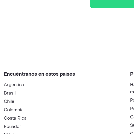
Encuéntranos en estos países
P
Argentina
H
m
Brasil
P
Chile
P
Colombia
C
Costa Rica
S
Ecuador
C