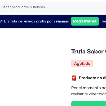
Registrarme
i?
Disfruta de
envíos gratis por semanas
Té
Trufa Sabor
Agotado
Producto no d
Por el momento no
revisar tu direcció