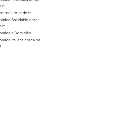
e mi
ostres cerca de mi
omida Saludable cerca
e mi
omida a Domicilio
omida Italiana cerca de
i