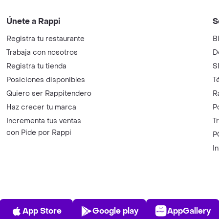
Únete a Rappi
S
Registra tu restaurante
B
Trabaja con nosotros
D
Registra tu tienda
S
Posiciones disponibles
T
Quiero ser Rappitendero
R
Haz crecer tu marca
P
Incrementa tus ventas
T
con Pide por Rappi
P
I
App Store
Play Store
AppGalle
App Store
Google play
AppGallery