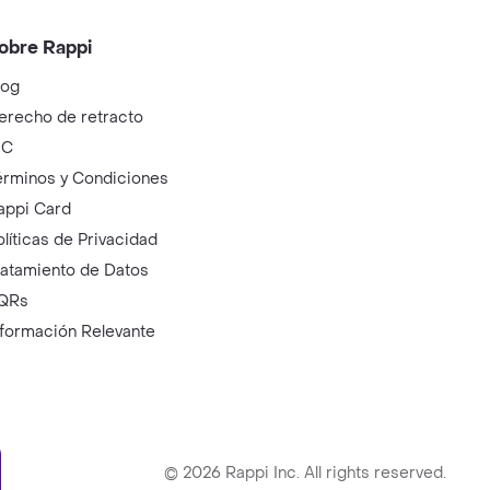
obre Rappi
log
erecho de retracto
IC
érminos y Condiciones
appi Card
olíticas de Privacidad
ratamiento de Datos
QRs
nformación Relevante
ry
©
2026
Rappi Inc. All rights reserved.