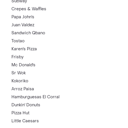
Subway
Crepes & Waffles
Papa John's
Juan Valdez
Sandwich Qbano
Tostao
Karen's Pizza
Frisby
Mc Donald's
Sr Wok
Kokoriko
Arroz Paisa
Hamburguesas El Corral
Dunkin' Donuts
Pizza Hut
Little Caesars