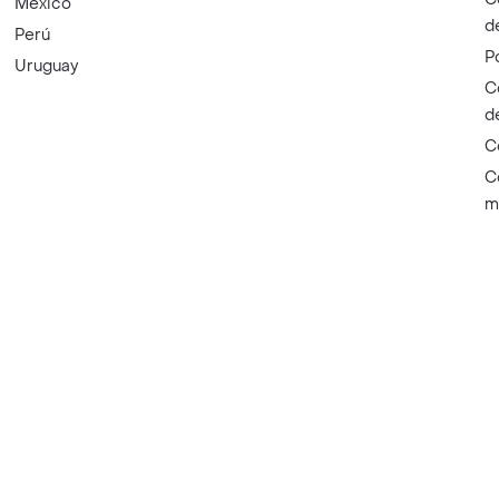
México
d
Perú
P
Uruguay
C
d
C
C
m