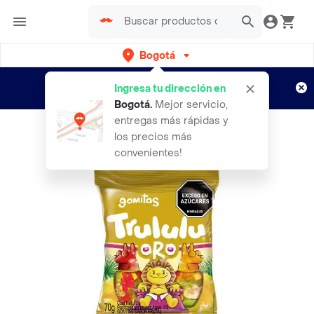
Bogotá
Regístrate
¿Nuevo en Rappi?
y disfruta de
Ingresa tu dirección en
envíos gratis por semanas
Aplican TyC
Bogotá
.
Mejor servicio,
entregas más rápidas y
los precios más
convenientes!