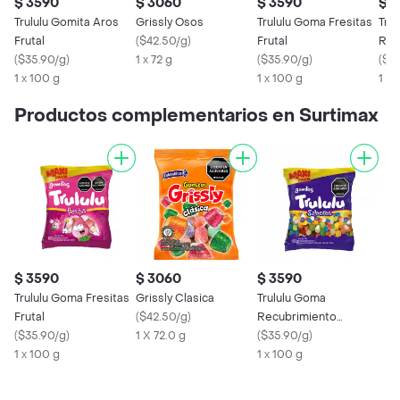
$ 3590
$ 3060
$ 3590
$ 
Trululu Gomita Aros
Grissly Osos
Trululu Goma Fresitas
Tru
Frutal
(
$42.50/g
)
Frutal
Rec
(
$35.90/g
)
1 x 72 g
(
$35.90/g
)
Con
(
$3
1 x 100 g
1 x 100 g
1 x 
Productos complementarios en Surtimax
$ 3590
$ 3060
$ 3590
Trululu Goma Fresitas
Grissly Clasica
Trululu Goma
Frutal
(
$42.50/g
)
Recubrimiento
(
$35.90/g
)
1 X 72.0 g
Confitado Frutal
(
$35.90/g
)
1 x 100 g
1 x 100 g