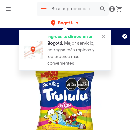
Bogotá
Regístrate
¿Nuevo en Rappi?
y disfruta de
Ingresa tu dirección en
envíos gratis por semanas
Aplican TyC
Bogotá
.
Mejor servicio,
entregas más rápidas y
los precios más
convenientes!