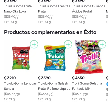
$ 3590
$ 3590
$ 3590
$ 
Trululu Goma Frutal
Trululu Goma Fresitas
Trululu Goma Gusanos
Tru
Nano Oka Loka
Frutal
Ácidos Frutal
Mut
(
$35.90/g
)
(
$35.90/g
)
(
$35.90/g
)
(
$3
1 x 100 g
1 x 100 g
1 x 100 g
1 X 
Productos complementarios en Éxito
$ 3210
$ 3590
$ 4650
$ 
Trululu Goma Lenguas
Trululu Goma Splash
Trolli Goma Gelatina
Sandía
Frutal Relleno Líquido
Fantasia Mix
Gri
(
$45.86/g
)
(
$35.90/g
)
(
$46.50/g
)
(
$43
1 x 70 g
1 x 100 g
1 x 100 g
1 x 