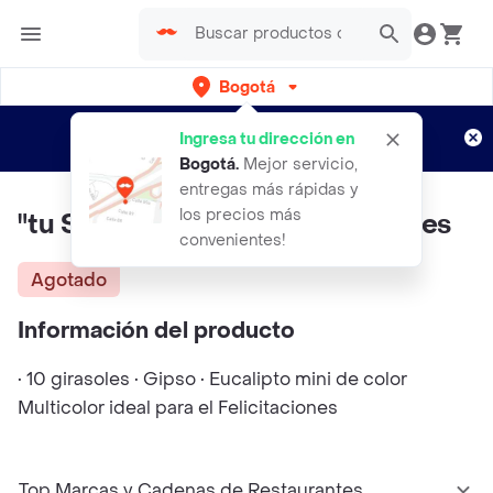
Bogotá
Regístrate
¿Nuevo en Rappi?
y disfruta de
Ingresa tu dirección en
envíos gratis por semanas
Aplican TyC
Bogotá
.
Mejor servicio,
entregas más rápidas y
los precios más
"tu Sonrisa" Bouquet 10 Girasoles
convenientes!
Agotado
Información del producto
• 10 girasoles • Gipso • Eucalipto mini de color
Multicolor ideal para el Felicitaciones
Top Marcas y Cadenas de Restaurantes