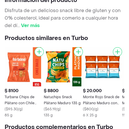
Información del producto
Disfruta de un delicioso snack libre de gluten y con
0% colesterol, ideal para comerlo a cualquier hora
del dí
...
Ver más
Productos similares en Turbo
$ 8100
$ 8800
$ 20.000
$ 1
Turbana Chips de
Natuchips Snack
Monte Rojo Snack de
Mon
Plátano con Chile
Plátano Maduro 135 g
Plátano Maduro con
Mad
Dulce
(
$95.30/g
)
(
$65.19/g
)
Sal Marina
(
$800/g
)
(
$14
85 g
135 g
6 X 25 g
110 
Productos complementarios en Turbo