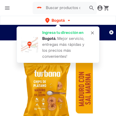
Bogotá
Regístrate
¿Nuevo en Rappi?
y disfruta de
Ingresa tu dirección en
envíos gratis por semanas
Aplican TyC
Bogotá
.
Mejor servicio,
entregas más rápidas y
los precios más
convenientes!