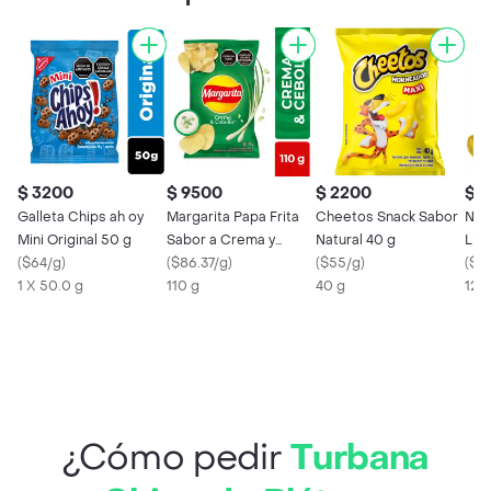
$ 3200
$ 9500
$ 2200
$ 
Galleta Chips ah oy
Margarita Papa Frita
Cheetos Snack Sabor
Nat
Mini Original 50 g
Sabor a Crema y
Natural 40 g
Lim
(
$64/g
)
Cebolla 110 g
(
$86.37/g
)
(
$55/g
)
(
$72
1 X 50.0 g
110 g
40 g
120
¿Cómo pedir
Turbana